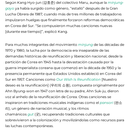
Según Kang Hyo-jun (강효준) del colectivo Maru, aunque la
minjung-
gayo
ya había surgido como género, “estalló” después de la Gran
Lucha Obrera de 1987, cuando más de tres millones de trabajadorxs
impulzaron huelgas que finalmente forzaron reformas democráticas
en Corea del Sur. “Se compusieron muchas canciones nuevas
[durante ese tiempo]”, explicó Kang.
Para muchxs integrantes del movimiento
minjung
de las décadas de
1970 y 1980, la lucha por la democracia era inseparable de las
demandas históricas de reunificación y liberación nacional, desde la
partición de Corea en 1945 hasta la devastación causada por la
guerra imperialista coreana que comenzó en la década de 1950 y la
presencia permanente que Estados Unidos estableció en Corea del
Sur en 1957. Canciones como
Our Wish Is Reunification
[Nuestro
deseo es la reunificación] (우리의 소원), compuesta originalmente por
Ahn Byung-won en 1947 con letra de su padre, Ahn Suk-ju, dieron
voz al anhelo de la reunificación de Corea. Otras canciones se
inspiraron en tradiciones musicales indígenas como el
pansori
(판소
리), un género de narración musical, y los ritmos
chamánicos
gut
(굿), recuperando tradiciones culturales que
sobrevivieron a la colonización y movilizándolas como recursos para
las luchas contemporáneas.