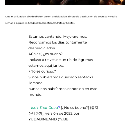
Una movilización el 6 de diciembre en anticipación al voto de destitución de Yoon Suk-Yeol la
semana siguiente. Créditos: International Strategy Center.
Estamos cantando. Mejoraremos.
Recordamos los días tontamente
desperdiciados.
Aún así, ¿es bueno?
Incluso a través de un río de lágrimas
estamos aquí juntxs.
¿No es curioso?
Si nos hubiéramos quedado sentadxs
llorando
nunca nos habríamos conocido en este
mundo.
–
Isn’t That Good
?
[¿No es bueno?] (좋지
아니한가), versión de 2022 por
YUDABINBAND (YdBB).