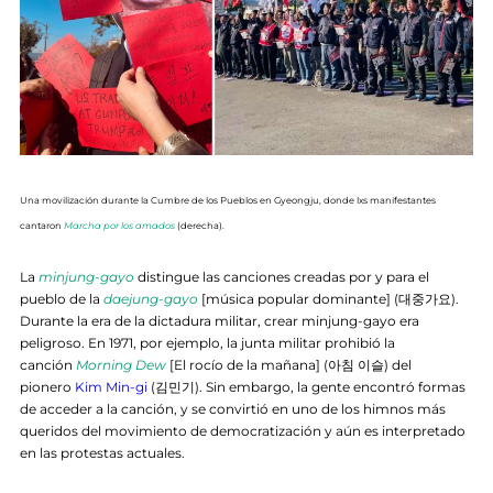
Una movilización durante la Cumbre de los Pueblos en Gyeongju, donde lxs manifestantes
cantaron
Marcha por los amados
(derecha).
La
minjung-gayo
distingue las canciones creadas por y para el
pueblo de la
daejung-gayo
[música popular dominante] (대중가요).
Durante la era de la dictadura militar, crear minjung-gayo era
peligroso. En 1971, por ejemplo, la junta militar prohibió la
canción
Morning Dew
[El rocío de la mañana] (아침 이슬) del
pionero
Kim Min-gi
(김민기). Sin embargo, la gente encontró formas
de acceder a la canción, y se convirtió en uno de los himnos más
queridos del movimiento de democratización y aún es interpretado
en las protestas actuales.