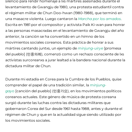
silencio para rendir homenaje a lxs mártires asesinadxs durante el
levantamiento de Gwangju de 1980, una protesta estudiantil contra
el régimen militar de Chun Doo-hwan (1980-1988), que terminó en
una masacre violenta. Luego cantaron la
Marcha por los amados
.
Escrita en 1981 por el compositor y activista Paik Ki-wan para honrar
a las personas masacradas en el levantamiento de Gwangju del año
anterior, la canción se ha convertido en un himno de los
movimientos sociales coreanos. Esta práctica de honrar a sus
mártires cantando juntxs, un ejemplo de
minjung-uirye
[promesa
del pueblo] (민중의례), comenzó como un rechazo consciente de lxs
activistas surcoreanxs a jurar lealtad a la bandera nacional durante la
dictadura militar de Chun.
Durante mi estadía en Corea para la Cumbre de los Pueblos, quise
comprender el papel de una tradición similar, la
minjung-
gayo
[canción del pueblo] (민중가요), en los movimientos políticos
coreanos actuales. Este género de música de protesta coreana
surgió durante las luchas contra las dictaduras militares que
gobernaron Corea del Sur desde 1961 hasta 1988, antes y durante el
régimen de Chun y que en la actualidad sigue siendo utilizado por
los movimientos sociales.