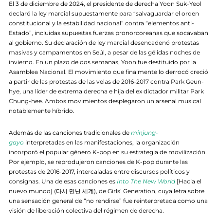
El 3 de diciembre de 2024, el presidente de derecha Yoon Suk-Yeol
declaró la ley marcial supuestamente para “salvaguardar el orden
constitucional y la estabilidad nacional” contra “elementos anti-
Estado”, incluidas supuestas fuerzas pronorcoreanas que socavaban
al gobierno. Su declaración de ley marcial desencadenó protestas
masivas y campamentos en Seúl, a pesar de las gélidas noches de
invierno. En un plazo de dos semanas, Yoon fue destituido por la
Asamblea Nacional. El movimiento que finalmente lo derrocó creció
a partir de las protestas de las velas de 2016-2017 contra Park Geun-
hye, una líder de extrema derecha e hija del ex dictador militar Park
Chung-hee. Ambos movimientos desplegaron un arsenal musical
notablemente híbrido.
Además de las canciones tradicionales de
minjung-
gayo
interpretadas en las manifestaciones, la organización
incorporó el popular género K-pop en su estrategia de movilización.
Por ejemplo, se reprodujeron canciones de K-pop durante las
protestas de 2016-2017, intercaladas entre discursos políticos y
consignas. Una de esas canciones es
Into The New World
[Hacia el
nuevo mundo] (다시 만난 세계), de Girls’ Generation, cuya letra sobre
una sensación general de “no rendirse” fue reinterpretada como una
visión de liberación colectiva del régimen de derecha.