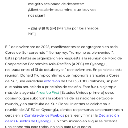
ese grito acalorado de despertar:
¡Mientras abrimos camino, que los vivos
nos sigan!
– 임을 위한 행진곡 [Marcha por los amados,
1981]
El 1 de noviembre de 2025, manifestantes se congregaron en toda
Corea del Sur coreando “¡No hay rey: Trump no es bienvenido!”.
Estas protestas se organizaron en respuesta a la reunión del Foro de
Cooperación Económica Asia-Pacífico (APEC) en Gyeongju,
realizada entre el 31 de octubre y el 1 de noviembre. En paralelo a esta
reunión, Donald Trump confirmó que impondría aranceles a Corea
del Sur, una verdadera
extorsión
de USD 350.000 millones, un plan
que había anunciado a principios de ese año. Este fue un ejemplo
más de la agenda
America First
[Estados Unidos primero] de su
gobierno, que subordina la soberanía de las naciones de todo el
mundo, y en particular del Sur Global. Mientras se celebraba la
reunión del APEC en Gyeongju, cientos de personas se concentraron
cerca en la
Cumbre de los Pueblos
para leer y firmar la
Declaración
de los Pueblos de Gyeongju
, un comunicado en el que se reclama
una economía para todxs, no solo para unxs pocxs.