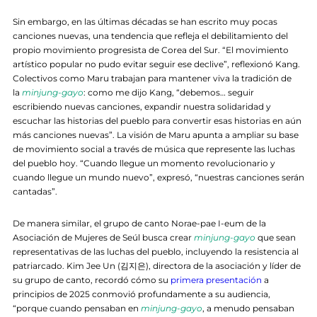
Sin embargo, en las últimas décadas se han escrito muy pocas
canciones nuevas, una tendencia que refleja el debilitamiento del
propio movimiento progresista de Corea del Sur. “El movimiento
artístico popular no pudo evitar seguir ese declive”, reflexionó Kang.
Colectivos como Maru trabajan para mantener viva la tradición de
la
minjung-gayo
: como me dijo Kang, “debemos… seguir
escribiendo nuevas canciones, expandir nuestra solidaridad y
escuchar las historias del pueblo para convertir esas historias en aún
más canciones nuevas”. La visión de Maru apunta a ampliar su base
de movimiento social a través de música que represente las luchas
del pueblo hoy. “Cuando llegue un momento revolucionario y
cuando llegue un mundo nuevo”, expresó, “nuestras canciones serán
cantadas”.
De manera similar, el grupo de canto Norae-pae I-eum de la
Asociación de Mujeres de Seúl busca crear
minjung-gayo
que sean
representativas de las luchas del pueblo, incluyendo la resistencia al
patriarcado. Kim Jee Un (김지은), directora de la asociación y líder de
su grupo de canto, recordó cómo su
primera presentación
a
principios de 2025 conmovió profundamente a su audiencia,
“porque cuando pensaban en
minjung-gayo
, a menudo pensaban