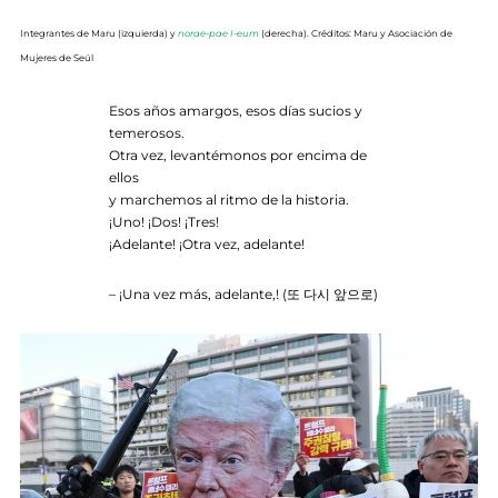
Integrantes de Maru (izquierda) y
norae-pae I-eum
(derecha). Créditos: Maru y Asociación de
Mujeres de Seúl
Esos años amargos, esos días sucios y
temerosos.
Otra vez, levantémonos por encima de
ellos
y marchemos al ritmo de la historia.
¡Uno! ¡Dos! ¡Tres!
¡Adelante! ¡Otra vez, adelante!
– ¡Una vez más, adelante,! (또 다시 앞으로)