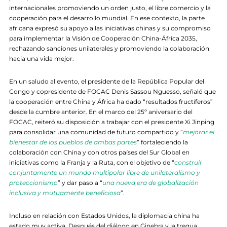
internacionales promoviendo un orden justo, el libre comercio y la
cooperación para el desarrollo mundial. En ese contexto, la parte
africana expresó su apoyo a las iniciativas chinas y su compromiso
para implementar la Visión de Cooperación China-África 2035,
rechazando sanciones unilaterales y promoviendo la colaboración
hacia una vida mejor.
En un saludo al evento, el presidente de la República Popular del
Congo y copresidente de FOCAC Denis Sassou Nguesso, señaló que
la cooperación entre China y África ha dado “resultados fructíferos”
desde la cumbre anterior. En el marco del 25º aniversario del
FOCAC, reiteró su disposición a trabajar con el presidente Xi Jinping
para consolidar una comunidad de futuro compartido y “
mejorar el
bienestar de los pueblos de ambas partes
” fortaleciendo la
colaboración con China y con otros países del Sur Global en
iniciativas como la Franja y la Ruta, con el objetivo de “
construir
conjuntamente un mundo multipolar libre de unilateralismo y
proteccionismo
” y dar paso a “
una nueva era de globalización
inclusiva y mutuamente beneficiosa
”.
Incluso en relación con Estados Unidos, la diplomacia china ha
estado muy activa. Después del diálogo en Ginebra y la tregua