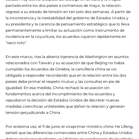
pactada entre los dos países a comienzos de mayo, la relación
regresó a su estado de tensión en tan solo dos semanas. A partir de
la inconstancia y la inestabilidad del gobierno de Estados Unidos y
su presidente y la carencia de pensamiento estratégico que lo lleva
permanentemente a limitar su actuación como instrumento de
incidencia en la coyuntura, los acuerdos cayeron rápidamente en
“saco roto”.
En este marco, tras la abierta injerencia de Washington en asuntos
relacionados con Taiwán y su acusación de que Beijing no había
cumplido los Acuerdos de Ginebra, la cancillería china se vio
obligada a responder recordando que en la relación entre los dos
países debe primar el respeto mutuo y las consultas en pie de
igualdad. En esa medida, China rechazó la acusación sin
fundamentos acerca del incumplimiento de los acuerdos y
repudiaron la decisión de Estados Unidos de decretar nuevas
medidas coercitivas unilaterales que dañan la relación y generan
tensión perjudicando a China
Por enésima vez, el 11 de junio el viceprimer ministro chino He Lifeng,
señaló que las diferencias comerciales entre China y Estados Unidos
deben resolverse mediante un “diálogo en condiciones de igualdad y