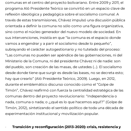
comunas en el centro del proyecto bolivariano. Entre 2009 y 2011, el
programa Aló Presidente Teórico se convirtió en un espacio clave de
reflexión ideológica y pedagógica sobre el socialismo comunal. A
través de estas transmisiones, Chávez impulsó una discusión pública
orientada a definir la comuna no sólo como una figura organizativa,
sino como el núcleo generador del nuevo modelo de sociedad. En
sus intervenciones, insistía en que “la comuna es el espacio donde
vamos a engendrar y a parir el socialismo desde lo pequeño”,
subrayando el carácter autogestionario y no tutelado del proceso:
“Las comunas no pueden ser apéndice de las gobernaciones, ni del
Ministerio de la Comuna, ni del presidente Chávez ni de nadie: son
del pueblo, son creación de las masas, de ustedes (…). El socialismo
desde donde tiene que surgir es desde las bases, no se decreta esto;
hay que crearlo” (Aló Presidente Teórico, 2009). Luego, en 2012,
durante el emblemático discurso conocido como el “Golpe de
Timón”, Chávez reafirmó con fuerza la centralidad estratégica de las
comunas dentro del proyecto revolucionario: “Independencia o
nada, comuna o nada; o ¿¡qué es lo que hacemos aquí!?” (Golpe de
Timón, 2012), sintetizando el sentido político de toda una década de
experimentación institucional y movilización popular.
·
Transición y reconfiguración (2013-2020): crisis, resistencia y