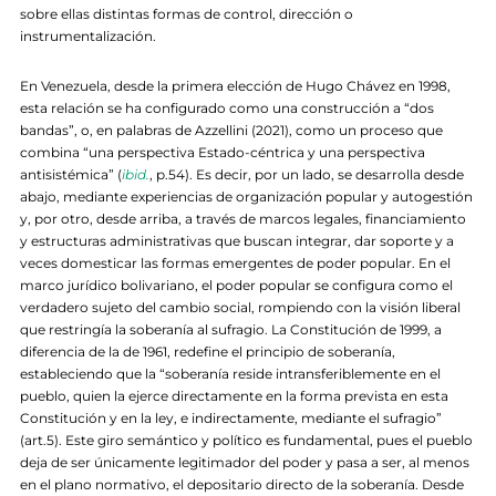
sobre ellas distintas formas de control, dirección o
instrumentalización.
En Venezuela, desde la primera elección de Hugo Chávez en 1998,
esta relación se ha configurado como una construcción a “dos
bandas”, o, en palabras de Azzellini (2021), como un proceso que
combina “una perspectiva Estado-céntrica y una perspectiva
antisistémica” (
ibid.
, p.54). Es decir, por un lado, se desarrolla desde
abajo, mediante experiencias de organización popular y autogestión
y, por otro, desde arriba, a través de marcos legales, financiamiento
y estructuras administrativas que buscan integrar, dar soporte y a
veces domesticar las formas emergentes de poder popular. En el
marco jurídico bolivariano, el poder popular se configura como el
verdadero sujeto del cambio social, rompiendo con la visión liberal
que restringía la soberanía al sufragio. La Constitución de 1999, a
diferencia de la de 1961, redefine el principio de soberanía,
estableciendo que la “soberanía reside intransferiblemente en el
pueblo, quien la ejerce directamente en la forma prevista en esta
Constitución y en la ley, e indirectamente, mediante el sufragio”
(art.5). Este giro semántico y político es fundamental, pues el pueblo
deja de ser únicamente legitimador del poder y pasa a ser, al menos
en el plano normativo, el depositario directo de la soberanía. Desde