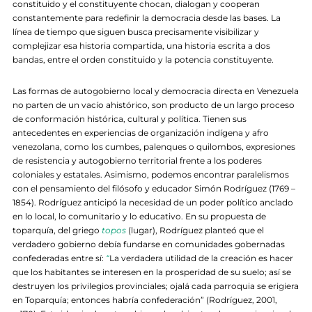
constituido y el constituyente chocan, dialogan y cooperan
constantemente para redefinir la democracia desde las bases. La
línea de tiempo que siguen busca precisamente visibilizar y
complejizar esa historia compartida, una historia escrita a dos
bandas, entre el orden constituido y la potencia constituyente.
Las formas de autogobierno local y democracia directa en Venezuela
no parten de un vacío ahistórico, son producto de un largo proceso
de conformación histórica, cultural y política. Tienen sus
antecedentes en experiencias de organización indígena y afro
venezolana, como los cumbes, palenques o quilombos, expresiones
de resistencia y autogobierno territorial frente a los poderes
coloniales y estatales. Asimismo, podemos encontrar paralelismos
con el pensamiento del filósofo y educador Simón Rodríguez (1769 –
1854). Rodríguez anticipó la necesidad de un poder político anclado
en lo local, lo comunitario y lo educativo. En su propuesta de
toparquía, del griego
topos
(lugar), Rodríguez planteó que el
verdadero gobierno debía fundarse en comunidades gobernadas
confederadas entre sí:
“
La verdadera utilidad de la creación es hacer
que los habitantes se interesen en la prosperidad de su suelo; así se
destruyen los privilegios provinciales; ojalá cada parroquia se erigiera
en Toparquía; entonces habría confederación” (Rodríguez, 2001,