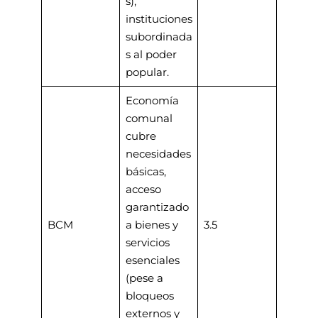
s),
instituciones
subordinada
s al poder
popular.
Economía
comunal
cubre
necesidades
básicas,
acceso
garantizado
BCM
a bienes y
3.5
servicios
esenciales
(pese a
bloqueos
externos y