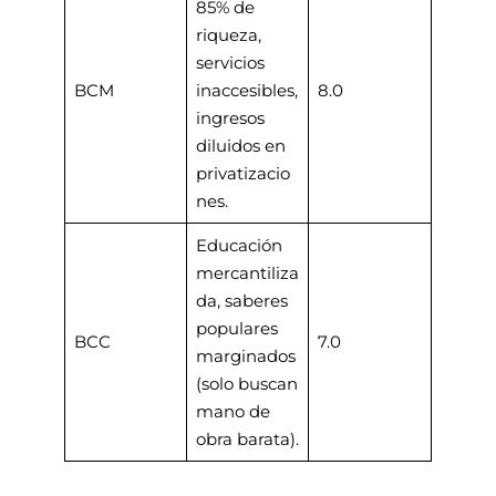
85% de
riqueza,
servicios
BCM
inaccesibles,
8.0
ingresos
diluidos en
privatizacio
nes.
Educación
mercantiliza
da, saberes
populares
BCC
7.0
marginados
(solo buscan
mano de
obra barata).