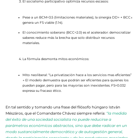
El socialismo participativo optimiza recursos escasos:
Pese a un BCM=3.5 (limitaciones materiales), la sinergia DD↑ + BCC↓
genera un FS viable (1.14).
El conocimiento soberano (BCC=2.0) es el acelerador: democratizar
saberes reduce más la brecha que solo distribuir recursos
materiales.
La fórmula desmonta mitos económicos:
Mito neoliberal: “La privatización hace a los servicios mas eficientes”
→ El modelo demuestra que podrán ser eficientes para quienes los
puedan pagar, pero para las mayorías son inexistentes. FS=0.032
expresa su fracaso ético.
En tal sentido y tomando una frase del filósofo húngaro István
Mészáros, que el Comandante Chávez siempre refería:
“la medida
del éxito de una sociedad socialista no puede reducirse a
parámetros económicos abstractos, sino que debe radicar en un
modo sustancialmente democrático y de autogestión general,
donde la participación consciente y de los productores asociados,