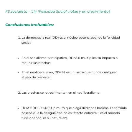
FS socialista = 1,14 (Felicidad Social viable y en crecimiento).
Conclusiones Irrefutables:
La democracia real (DD) es el núcleo potenciador de la felicidad
social:
En el socialismo participativo, DD=8.0 multiplica su impacto al
reducir las brechas.
En el neoliberalismo, DD=1.8 es un lastre que hunde cualquier
atisbo de bienestar.
Las brechas se retroalimentan en el neoliberalismo:
BCM × BCC = 56.0: Un muro que niega derechos básicos. La fórmula
prueba que la desigualdad no es “efecto colateral”, es el modelo
funcionando, es su naturaleza.