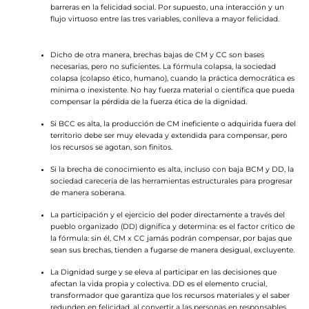
barreras en la felicidad social. Por supuesto, una interacción y un
flujo virtuoso entre las tres variables, conlleva a mayor felicidad.
Dicho de otra manera, brechas bajas de CM y CC son bases
necesarias, pero no suficientes. La fórmula colapsa, la sociedad
colapsa (colapso ético, humano), cuando la práctica democrática es
mínima o inexistente. No hay fuerza material o científica que pueda
compensar la pérdida de la fuerza ética de la dignidad.
Si BCC es alta, la producción de CM ineficiente o adquirida fuera del
territorio debe ser muy elevada y extendida para compensar, pero
los recursos se agotan, son finitos.
Si la brecha de conocimiento es alta, incluso con baja BCM y DD, la
sociedad carecería de las herramientas estructurales para progresar
de manera soberana.
La participación y el ejercicio del poder directamente a través del
pueblo organizado (DD) dignifica y determina: es el factor crítico de
la fórmula: sin él, CM x CC jamás podrán compensar, por bajas que
sean sus brechas, tienden a fugarse de manera desigual, excluyente.
La Dignidad surge y se eleva al participar en las decisiones que
afectan la vida propia y colectiva. DD es el elemento crucial,
transformador que garantiza que los recursos materiales y el saber
redunden en felicidad, al convertir a las personas en responsables