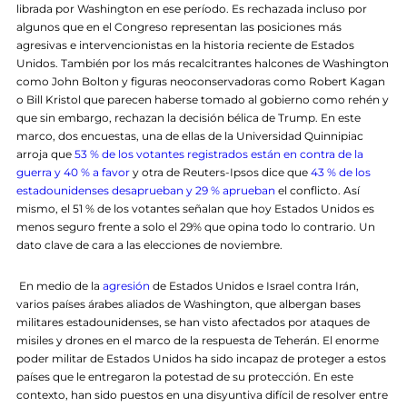
librada por Washington en ese período. Es rechazada incluso por
algunos que en el Congreso representan las posiciones más
agresivas e intervencionistas en la historia reciente de Estados
Unidos. También por los más recalcitrantes halcones de Washington
como John Bolton y figuras neoconservadoras como Robert Kagan
o Bill Kristol que parecen haberse tomado al gobierno como rehén y
que sin embargo, rechazan la decisión bélica de Trump. En este
marco, dos encuestas, una de ellas de la Universidad Quinnipiac
arroja que
53 % de los votantes registrados están en contra de la
guerra y 40 % a favor
y otra de Reuters-Ipsos dice que
43 % de los
estadounidenses desaprueban y 29 % aprueban
el conflicto. Así
mismo, el 51 % de los votantes señalan que hoy Estados Unidos es
menos seguro frente a solo el 29% que opina todo lo contrario. Un
dato clave de cara a las elecciones de noviembre.
En medio de la
agresión
de Estados Unidos e Israel contra Irán,
varios países árabes aliados de Washington, que albergan bases
militares estadounidenses, se han visto afectados por ataques de
misiles y drones en el marco de la respuesta de Teherán. El enorme
poder militar de Estados Unidos ha sido incapaz de proteger a estos
países que le entregaron la potestad de su protección. En este
contexto, han sido puestos en una disyuntiva difícil de resolver entre