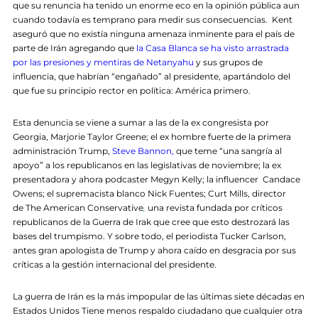
que su renuncia ha tenido un enorme eco en la opinión pública aun
cuando todavía es temprano para medir sus consecuencias. Kent
aseguró que no existía ninguna amenaza inminente para el país de
parte de Irán agregando que
la Casa Blanca se ha visto arrastrada
por las presiones y mentiras de Netanyahu
y sus grupos de
influencia, que habrían “engañado” al presidente, apartándolo del
que fue su principio rector en política: América primero.
Esta denuncia se viene a sumar a las de la ex congresista por
Georgia, Marjorie Taylor Greene; el ex hombre fuerte de la primera
administración Trump,
Steve Bannon,
que teme “una sangría al
apoyo” a los republicanos en las legislativas de noviembre; la ex
presentadora y ahora podcaster Megyn Kelly; la influencer Candace
Owens; el supremacista blanco Nick Fuentes; Curt Mills, director
de The American Conservative
,
una revista fundada por críticos
republicanos de la Guerra de Irak que cree que esto destrozará las
bases del trumpismo. Y sobre todo, el periodista Tucker Carlson,
antes gran apologista de Trump y ahora caído en desgracia por sus
críticas a la gestión internacional del presidente.
La guerra de Irán es la más impopular de las últimas siete décadas en
Estados Unidos Tiene menos respaldo ciudadano que cualquier otra