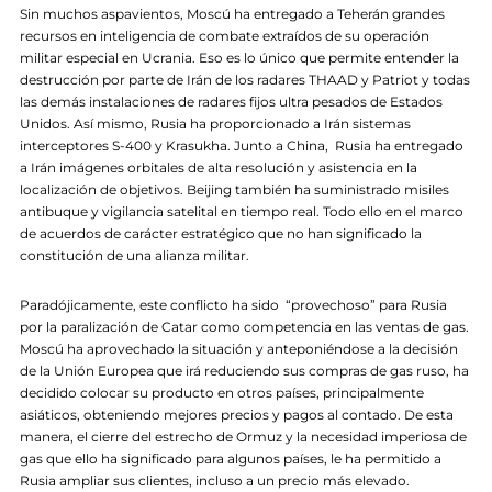
Sin muchos aspavientos, Moscú ha entregado a Teherán grandes
recursos en inteligencia de combate extraídos de su operación
militar especial en Ucrania. Eso es lo único que permite entender la
destrucción por parte de Irán de los radares THAAD y Patriot y todas
las demás instalaciones de radares fijos ultra pesados de Estados
Unidos. Así mismo, Rusia ha proporcionado a Irán sistemas
interceptores S-400 y Krasukha. Junto a China, Rusia ha entregado
a Irán imágenes orbitales de alta resolución y asistencia en la
localización de objetivos. Beijing también ha suministrado misiles
antibuque y vigilancia satelital en tiempo real. Todo ello en el marco
de acuerdos de carácter estratégico que no han significado la
constitución de una alianza militar.
Paradójicamente, este conflicto ha sido “provechoso” para Rusia
por la paralización de Catar como competencia en las ventas de gas.
Moscú ha aprovechado la situación y anteponiéndose a la decisión
de la Unión Europea que irá reduciendo sus compras de gas ruso, ha
decidido colocar su producto en otros países, principalmente
asiáticos, obteniendo mejores precios y pagos al contado. De esta
manera, el cierre del estrecho de Ormuz y la necesidad imperiosa de
gas que ello ha significado para algunos países, le ha permitido a
Rusia ampliar sus clientes, incluso a un precio más elevado.