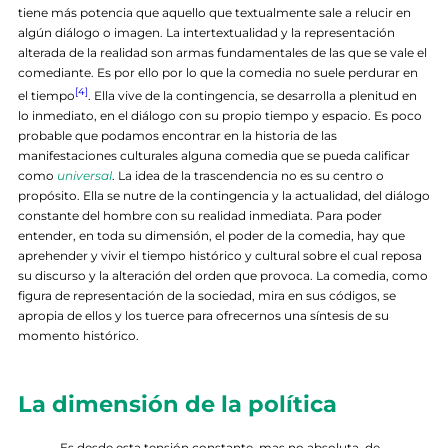
tiene más potencia que aquello que textualmente sale a relucir en
algún diálogo o imagen. La intertextualidad y la representación
alterada de la realidad son armas fundamentales de las que se vale el
comediante. Es por ello por lo que la comedia no suele perdurar en
[4]
el tiempo
. Ella vive de la contingencia, se desarrolla a plenitud en
lo inmediato, en el diálogo con su propio tiempo y espacio. Es poco
probable que podamos encontrar en la historia de las
manifestaciones culturales alguna comedia que se pueda calificar
como
universal
. La idea de la trascendencia no es su centro o
propósito. Ella se nutre de la contingencia y la actualidad, del diálogo
constante del hombre con su realidad inmediata. Para poder
entender, en toda su dimensión, el poder de la comedia, hay que
aprehender y vivir el tiempo histórico y cultural sobre el cual reposa
su discurso y la alteración del orden que provoca. La comedia, como
figura de representación de la sociedad, mira en sus códigos, se
apropia de ellos y los tuerce para ofrecernos una síntesis de su
momento histórico.
La dimensión de la política
Es desde esta tensión constante, mas no absoluta, de