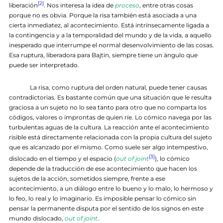
[2]
liberación
. Nos interesa la idea de
proce
so
, entre otras cosas
porque no es obvia. Porque la risa también está asociada a una
cierta inmediatez, al acontecimiento. Está intrínsecamente ligada a
la contingencia y a la temporalidad del mundo y de la vida, a aquello
inesperado que interrumpe el normal desenvolvimiento de las cosas.
Esa ruptura, liberadora para Bajtin, siempre tiene un ángulo que
puede ser interpretado.
La risa, como ruptura del orden natural, puede tener causas
contradictorias. Es bastante común que una situación que le resulta
graciosa a un sujeto no lo sea tanto para otro que no comparta los
códigos, valores o improntas de quien ríe. Lo cómico navega por las
turbulentas aguas de la cultura. La reacción ante el acontecimiento
risible está directamente relacionada con la propia cultura del sujeto
que es alcanzado por el mismo. Como suele ser algo intempestivo,
[3]
dislocado en el tiempo y el espacio (
out of joint
), lo cómico
depende de la traducción de ese acontecimiento que hacen los
sujetos de la acción, sometidos siempre, frente a ese
acontecimiento, a un diálogo entre lo bueno y lo malo, lo hermoso y
lo feo, lo real y lo imaginario. Es imposible pensar lo cómico sin
pensar la permanente disputa por el sentido de los signos en este
mundo dislocado,
out of joint
.