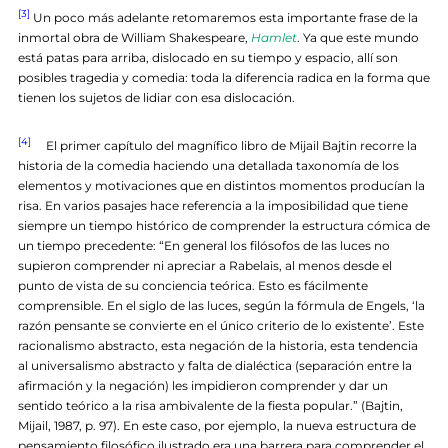
[3]
Un poco más adelante retomaremos esta importante frase de la
inmortal obra de William Shakespeare,
Hamlet
. Ya que este mundo
está patas para arriba, dislocado en su tiempo y espacio, allí son
posibles tragedia y comedia: toda la diferencia radica en la forma que
tienen los sujetos de lidiar con esa dislocación.
[4]
El primer capítulo del magnífico libro de Mijail Bajtin recorre la
historia de la comedia haciendo una detallada taxonomía de los
elementos y motivaciones que en distintos momentos producían la
risa. En varios pasajes hace referencia a la imposibilidad que tiene
siempre un tiempo histórico de comprender la estructura cómica de
un tiempo precedente: “En general los filósofos de las luces no
supieron comprender ni apreciar a Rabelais, al menos desde el
punto de vista de su conciencia teórica. Esto es fácilmente
comprensible. En el siglo de las luces, según la fórmula de Engels, ‘la
razón pensante se convierte en el único criterio de lo existente’. Este
racionalismo abstracto, esta negación de la historia, esta tendencia
al universalismo abstracto y falta de dialéctica (separación entre la
afirmación y la negación) les impidieron comprender y dar un
sentido teórico a la risa ambivalente de la fiesta popular.” (Bajtin,
Mijail, 1987, p. 97). En este caso, por ejemplo, la nueva estructura de
pensamiento filosófico ilustrado era una barrera para comprender el