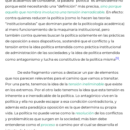
que acabamos de considerar, la palabra “política” es ambivalente no
porque esté necesitando una “definición” más precisa,
sino porque
aquello que nombra involucra una tensión inerradicable
. En efecto:
contra quienes reducen la política (como lo hacen las teorías
“institucionalistas” que dominan parte de la politicología académica)
al mero funcionamiento de la maquinaria institucional, pero
también contra quienes buscan la política solamente en las prácticas
de oposición a esos dispositivos, sostendré que el conflicto y la
tensión entre la idea política entendida como práctica institucional
de administración de las sociedades y la idea de política entendida
[5]
como antagonismo y lucha es constitutiva de la política misma
.
De este fragmento vamos a destacar un par de elementos
que nos parecen relevantes para el camino que vamos a transitar.
Por una parte, tenemos la idea de la
tensión ineliminable
que existe
en los extremos. Por el otro lado tenemos la idea que esta tensión es
inherente a e inerradicable de la política. Lo antagónico vive en la
política y ella no puede escapar a esa condición contradictoria, y
además esta paradójica oposición es la que determina su propia
vida. La política no puede verse como la
resolución
de los conflictos
y problemáticas que surgen en la sociedad; más bien debe
entenderse como el
proceso
o camino por el cual se desarrolla el