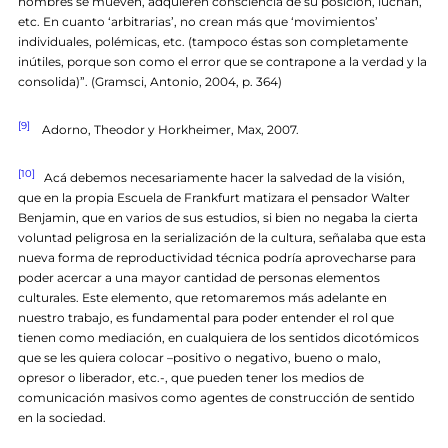
hombres se mueven, adquieren consciencia de su posición, luchan,
etc. En cuanto ‘arbitrarias’, no crean más que ‘movimientos’
individuales, polémicas, etc. (tampoco éstas son completamente
inútiles, porque son como el error que se contrapone a la verdad y la
consolida)”. (Gramsci, Antonio, 2004, p. 364)
[9]
Adorno, Theodor y Horkheimer, Max, 2007.
[10]
Acá debemos necesariamente hacer la salvedad de la visión,
que en la propia Escuela de Frankfurt matizara el pensador Walter
Benjamin, que en varios de sus estudios, si bien no negaba la cierta
voluntad peligrosa en la serialización de la cultura, señalaba que esta
nueva forma de reproductividad técnica podría aprovecharse para
poder acercar a una mayor cantidad de personas elementos
culturales. Este elemento, que retomaremos más adelante en
nuestro trabajo, es fundamental para poder entender el rol que
tienen como mediación, en cualquiera de los sentidos dicotómicos
que se les quiera colocar –positivo o negativo, bueno o malo,
opresor o liberador, etc.-, que pueden tener los medios de
comunicación masivos como agentes de construcción de sentido
en la sociedad.