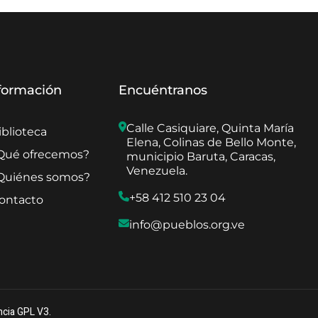
formación
Encuéntranos
Calle Casiquiare, Quinta María 
iblioteca
Elena, Colinas de Bello Monte, 
Qué ofrecemos?
municipio Baruta, Caracas, 
Venezuela.
Quiénes somos?
+58 412 510 23 04
ontacto
info@pueblos.org.ve
ncia GPL V3.