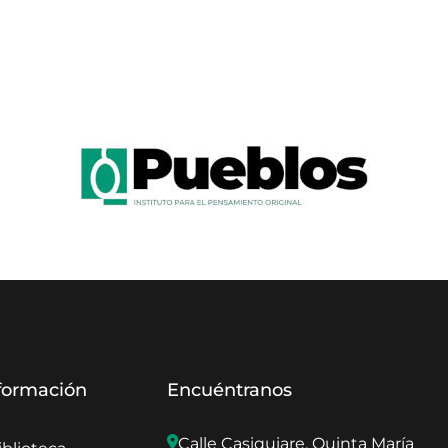
formación
Encuéntranos
Calle Casiquiare, Quinta María 