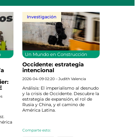
Investigación
n
Un Mundo en Construcción
Occidente: estrategia
”a
intencional
2026-04-09 02:20 – Judith Valencia
er:
E
Análisis: El imperialismo al desnudo
y la crisis de Occidente. Descubre la
os
estrategia de expansión, el rol de
Rusia y China, y el camino de
América Latina.
z.
mérica
Comparte esto: