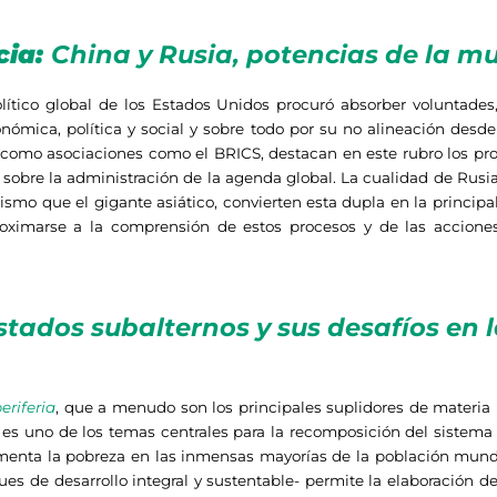
cia:
China y Rusia, potencias de la mu
ítico global de los Estados Unidos procuró absorber voluntades
mica, política y social y sobre todo por su no alineación desde l
í como asociaciones como el BRICS, destacan en este rubro los pro
 sobre la administración de la agenda global. La cualidad de Rusia,
mismo que el gigante asiático, convierten esta dupla en la princi
ximarse a la comprensión de estos procesos y de las acciones p
Estados subalternos y sus desafíos en 
eriferia
, que a menudo son los principales suplidores de materia
, es uno de los temas centrales para la recomposición del sistema 
umenta la pobreza en las inmensas mayorías de la población mundia
oques de desarrollo integral y sustentable- permite la elaboración 