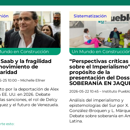
nión
Sistematización
undo en Construcción
Un Mundo en Construcció
 Saab y la fragilidad
“Perspectivas críticas
movimiento de
sobre el Imperialismo
daridad
propósito de la
presentación del Dossi
-25 10:00 – Michelle Ellner
SOBERANÍA EN JAQU
o por la deportación de Alex
2026-05-22 10:45 – Instituto Puebl
 EE. UU. en 2026. Debate
las sanciones, el rol de Delcy
Análisis del imperialismo y
uez y el futuro de Venezuela.
epistemologías del Sur por X.
González-Broquen y L. Márque
Debate sobre soberanía en A
Latina.
te esto: