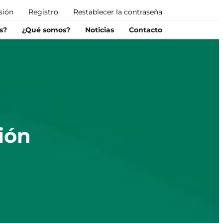
esión
Registro
Restablecer la contraseña
s?
¿Qué somos?
Noticias
Contacto
ión