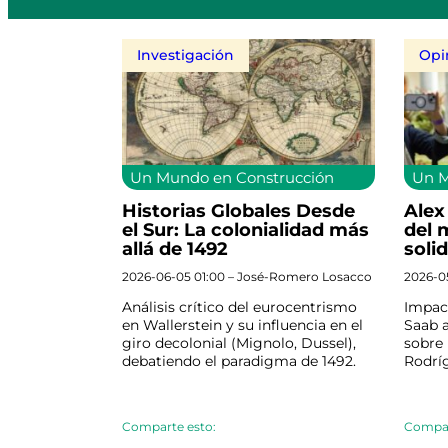
Investigación
Opi
Un Mundo en Construcción
Un M
Historias Globales Desde
Alex
el Sur: La colonialidad más
del 
allá de 1492
soli
2026-06-05 01:00 – José-Romero Losacco
2026-05
Análisis crítico del eurocentrismo
Impact
en Wallerstein y su influencia en el
Saab a
giro decolonial (Mignolo, Dussel),
sobre 
debatiendo el paradigma de 1492.
Rodríg
Comparte esto:
Compar