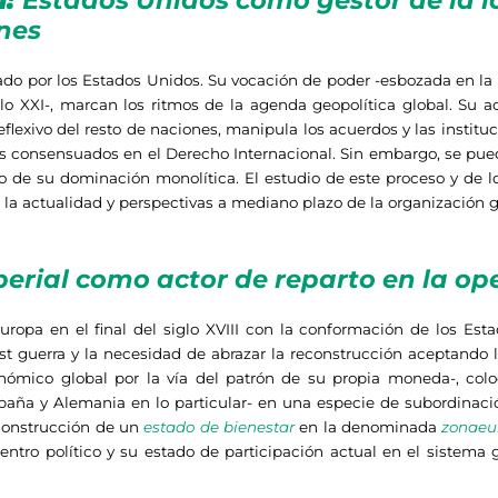
l:
Estados Unidos como gestor de la l
ones
rado por los Estados Unidos. Su vocación de poder -esbozada en la 
glo XXI-, marcan los ritmos de la agenda geopolítica global. Su 
eflexivo del resto de naciones, manipula los acuerdos y las instit
os consensuados en el Derecho Internacional. Sin embargo, se puede
o de su dominación monolítica. El estudio de este proceso y de l
a actualidad y perspectivas a mediano plazo de la organización g
perial como actor de reparto en la o
 Europa en el final del siglo XVIII con la conformación de los E
t guerra y la necesidad de abrazar la reconstrucción aceptando 
mico global por la vía del patrón de su propia moneda-, coloc
paña y Alemania en lo particular- en una especie de subordinac
 construcción de un
estado de bienestar
en la denominada
zonaeu
 centro político y su estado de participación actual en el sistema