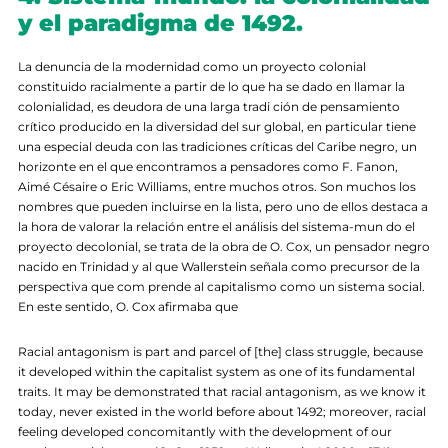
y el paradigma de 1492.
La denuncia de la modernidad como un proyecto colonial
constituido racialmente a partir de lo que ha se dado en llamar la
colonialidad, es deudora de una larga tradi ción de pensamiento
crítico producido en la diversidad del sur global, en particular tiene
una especial deuda con las tradiciones críticas del Caribe negro, un
horizonte en el que encontramos a pensadores como F. Fanon,
Aimé Césaire o Eric Williams, entre muchos otros. Son muchos los
nombres que pueden incluirse en la lista, pero uno de ellos destaca a
la hora de valorar la relación entre el análisis del sistema-mun do el
proyecto decolonial, se trata de la obra de O. Cox, un pensador negro
nacido en Trinidad y al que Wallerstein señala como precursor de la
perspectiva que com prende al capitalismo como un sistema social.
En este sentido, O. Cox afirmaba que
Racial antagonism is part and parcel of [the] class struggle, because
it developed within the capitalist system as one of its fundamental
traits. It may be demonstrated that racial antagonism, as we know it
today, never existed in the world before about 1492; moreover, racial
feeling developed concomitantly with the development of our