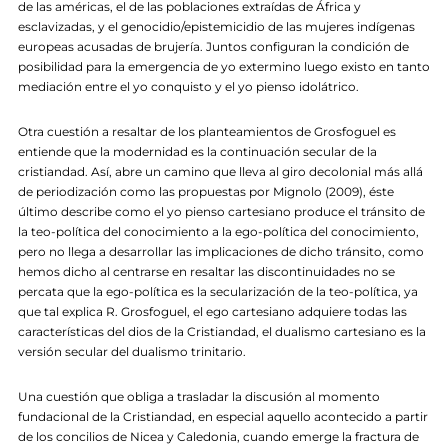
de las américas, el de las poblaciones extraídas de África y
esclavizadas, y el genocidio/epistemicidio de las mujeres indígenas
europeas acusadas de brujería. Juntos configuran la condición de
posibilidad para la emergencia de yo extermino luego existo en tanto
mediación entre el yo conquisto y el yo pienso idolátrico.
Otra cuestión a resaltar de los planteamientos de Grosfoguel es
entiende que la modernidad es la continuación secular de la
cristiandad. Así, abre un camino que lleva al giro decolonial más allá
de periodización como las propuestas por Mignolo (2009), éste
último describe como el yo pienso cartesiano produce el tránsito de
la teo-política del conocimiento a la ego-política del conocimiento,
pero no llega a desarrollar las implicaciones de dicho tránsito, como
hemos dicho al centrarse en resaltar las discontinuidades no se
percata que la ego-política es la secularización de la teo-política, ya
que tal explica R. Grosfoguel, el ego cartesiano adquiere todas las
características del dios de la Cristiandad, el dualismo cartesiano es la
versión secular del dualismo trinitario.
Una cuestión que obliga a trasladar la discusión al momento
fundacional de la Cristiandad, en especial aquello acontecido a partir
de los concilios de Nicea y Caledonia, cuando emerge la fractura de