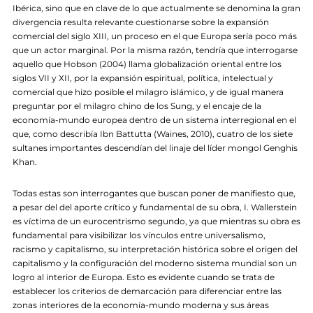
Ibérica, sino que en clave de lo que actualmente se denomina la gran
divergencia resulta relevante cuestionarse sobre la expansión
comercial del siglo XIII, un proceso en el que Europa sería poco más
que un actor marginal. Por la misma razón, tendría que interrogarse
aquello que Hobson (2004) llama globalización oriental entre los
siglos VII y XII, por la expansión espiritual, política, intelectual y
comercial que hizo posible el milagro islámico, y de igual manera
preguntar por el milagro chino de los Sung, y el encaje de la
economía-mundo europea dentro de un sistema interregional en el
que, como describía Ibn Battutta (Waines, 2010), cuatro de los siete
sultanes importantes descendían del linaje del líder mongol Genghis
Khan.
Todas estas son interrogantes que buscan poner de manifiesto que,
a pesar del del aporte crítico y fundamental de su obra, I. Wallerstein
es víctima de un eurocentrismo segundo, ya que mientras su obra es
fundamental para visibilizar los vínculos entre universalismo,
racismo y capitalismo, su interpretación histórica sobre el origen del
capitalismo y la configuración del moderno sistema mundial son un
logro al interior de Europa. Esto es evidente cuando se trata de
establecer los criterios de demarcación para diferenciar entre las
zonas interiores de la economía-mundo moderna y sus áreas