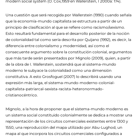
modern social system (O. Cox,1959 en Wallerstein, I 2000a: 174).
Una cuestión que será recogida por Wallerstein (1990) cuando señala
que la economía-mundo capitalista se estructura a partir de un
principio de clasificación al que se refiere como racismo/sexismo.
Esto resultará fundamental para el desarrollo posterior de la noción
de colonialidad tal como sería descrita por Quijano (1992), es decir, la
diferencia entre colonialismo y modernidad, así como el
consecuente argumento sobre la constitución colonial, argumentos
que más tarde serán presentados por Mignolo (2009), quien, a partir
de la obra de I. Wallerstein, sostendrá que al sistema-mundo
moderno le subyace la colonialidad como una dimensión
constitutiva. A esto Grosfoguel (2007) lo describirá usando una
expresión más larga, el sistema-mundo-moderno-colonial-
capitalista-patriarcal-sexista-racista-heteronormado-
cristianocéntrico.
Mignolo, a la hora de proponer que el sistema-mundo moderno es
un sistema social constituido colonialmente se dedica a mostrar una
representación de los circuitos comerciales existentes entre 1300 y
1550, una reproducción del mapa utilizado por Abu-Lughod, un
mapa al que incorpora los circuitos comerciales configurados a