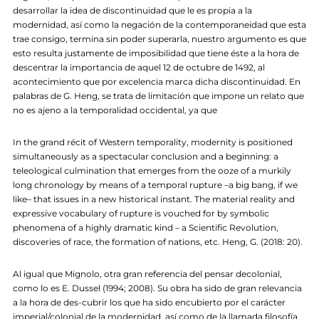
desarrollar la idea de discontinuidad que le es propia a la
modernidad, así como la negación de la contemporaneidad que esta
trae consigo, termina sin poder superarla, nuestro argumento es que
esto resulta justamente de imposibilidad que tiene éste a la hora de
descentrar la importancia de aquel 12 de octubre de 1492, al
acontecimiento que por excelencia marca dicha discontinuidad. En
palabras de G. Heng, se trata de limitación que impone un relato que
no es ajeno a la temporalidad occidental, ya que
In the grand récit of Western temporality, modernity is positioned
simultaneously as a spectacular conclusion and a beginning: a
teleological culmination that emerges from the ooze of a murkily
long chronology by means of a temporal rupture –a big bang, if we
like– that issues in a new historical instant. The material reality and
expressive vocabulary of rupture is vouched for by symbolic
phenomena of a highly dramatic kind – a Scientific Revolution,
discoveries of race, the formation of nations, etc. Heng, G. (2018: 20).
Al igual que Mignolo, otra gran referencia del pensar decolonial,
como lo es E. Dussel (1994; 2008). Su obra ha sido de gran relevancia
a la hora de des-cubrir los que ha sido encubierto por el carácter
imperial/colonial de la modernidad, así como de la llamada filosofía