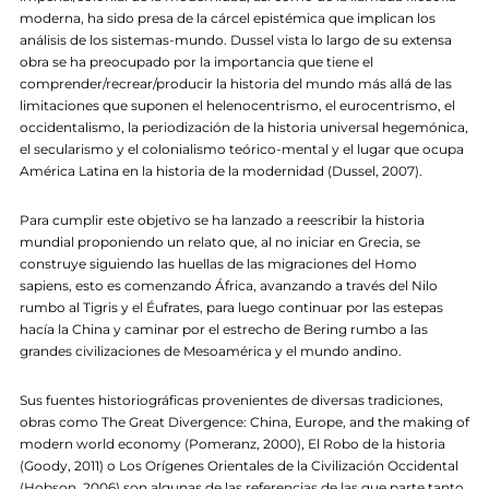
moderna, ha sido presa de la cárcel epistémica que implican los
análisis de los sistemas-mundo. Dussel vista lo largo de su extensa
obra se ha preocupado por la importancia que tiene el
comprender/recrear/producir la historia del mundo más allá de las
limitaciones que suponen el helenocentrismo, el eurocentrismo, el
occidentalismo, la periodización de la historia universal hegemónica,
el secularismo y el colonialismo teórico-mental y el lugar que ocupa
América Latina en la historia de la modernidad (Dussel, 2007).
Para cumplir este objetivo se ha lanzado a reescribir la historia
mundial proponiendo un relato que, al no iniciar en Grecia, se
construye siguiendo las huellas de las migraciones del Homo
sapiens, esto es comenzando África, avanzando a través del Nilo
rumbo al Tigris y el Éufrates, para luego continuar por las estepas
hacía la China y caminar por el estrecho de Bering rumbo a las
grandes civilizaciones de Mesoamérica y el mundo andino.
Sus fuentes historiográficas provenientes de diversas tradiciones,
obras como The Great Divergence: China, Europe, and the making of
modern world economy (Pomeranz, 2000), El Robo de la historia
(Goody, 2011) o Los Orígenes Orientales de la Civilización Occidental
(Hobson, 2006) son algunas de las referencias de las que parte tanto