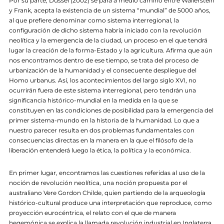
Por su parte, Dussel (2002) se para a medio camino entre Wallerstein
y Frank, acepta la existencia de un sistema “mundial” de 5000 años,
al que prefiere denominar como sistema interregional, la
configuración de dicho sistema habría iniciado con la revolución
neolítica y la emergencia de la ciudad, un proceso en el que tendrá
lugar la creación de la forma-Estado y la agricultura. Afirma que aún
nos encontramos dentro de ese tiempo, se trata del proceso de
urbanización de la humanidad y el consecuente despliegue del
Homo urbanus. Así, los acontecimientos del largo siglo XVI, no
ocurrirán fuera de este sistema interregional, pero tendrán una
significancia histórico-mundial en la medida en la que se
constituyen en las condiciones de posibilidad para la emergencia del
primer sistema-mundo en la historia de la humanidad. Lo que a
nuestro parecer resulta en dos problemas fundamentales con
consecuencias directas en la manera en la que el filósofo de la
liberación entenderá luego la ética, la política y la económica.
En primer lugar, encontramos las cuestiones referidas al uso de la
noción de revolución neolítica, una noción propuesta por el
australiano Vere Gordon Childe, quien partiendo de la arqueología
histórico-cultural produce una interpretación que reproduce, como
proyección eurocéntrica, el relato con el que de manera
hegemónica se explica la llamada revolución industrial en Inglaterra,