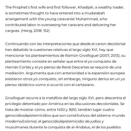
The Prophet’s first wife and first follower, Khadijah, a wealthy trader,
is sometimes thought to have entered into a mudarabah
arrangement with the young caravanist Muhammad, who
contributed labor in overseeing her caravans and delivering her
cargoes. (Heng, 2018: 152)
Continuando con las interpretaciones que desde el canon decolonial
han debatido la cuestiones relativas al largo siglo XVI, hay que
mencionar los planteamientos de Ramón Grosfoguel (2007, 2013), su
planteamiento consiste en señalar que entre el yo conquisto de
Hernán Cortés y el yo pienso de René Descartes se requirió de una
mediación. Argumenta que con anterioridad a la expansión europea
existieron otros yo conquisto, sin embargo, ninguno derivo en un yo
pienso idolátrico como si ocurrió con el cartesiano.
Grosfoguel recurre a la metáfora del largo siglo XVI, pero descentra el
privilegio detentado por América en las discusiones decoloniales. Se
trata de mostrar cómo, entre 1450 y 1650, tendrán lugar cuatro
genocidios/epistemicidios que son constitutivos del sistema-mundo
moderno/colonial, el genocidio/epistemicidio de judíos y
musulmanes durante la conquista de al-Ándalus, el de los pueblos