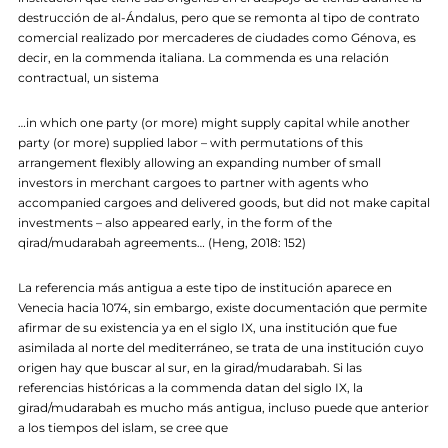
destrucción de al-Ándalus, pero que se remonta al tipo de contrato
comercial realizado por mercaderes de ciudades como Génova, es
decir, en la commenda italiana. La commenda es una relación
contractual, un sistema
…in which one party (or more) might supply capital while another
party (or more) supplied labor – with permutations of this
arrangement flexibly allowing an expanding number of small
investors in merchant cargoes to partner with agents who
accompanied cargoes and delivered goods, but did not make capital
investments – also appeared early, in the form of the
qirad/mudarabah agreements… (Heng, 2018: 152)
La referencia más antigua a este tipo de institución aparece en
Venecia hacia 1074, sin embargo, existe documentación que permite
afirmar de su existencia ya en el siglo IX, una institución que fue
asimilada al norte del mediterráneo, se trata de una institución cuyo
origen hay que buscar al sur, en la girad/mudarabah. Si las
referencias históricas a la commenda datan del siglo IX, la
girad/mudarabah es mucho más antigua, incluso puede que anterior
a los tiempos del islam, se cree que