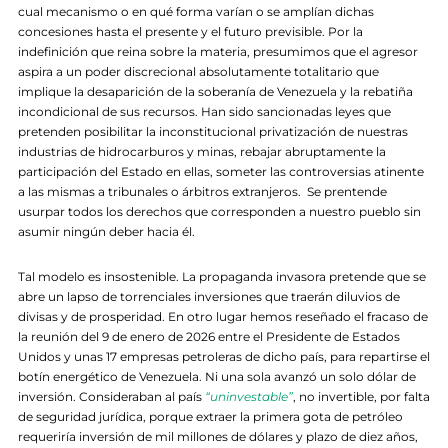
cual mecanismo o en qué forma varían o se amplían dichas
concesiones hasta el presente y el futuro previsible. Por la
indefinición que reina sobre la materia, presumimos que el agresor
aspira a un poder discrecional absolutamente totalitario que
implique la desaparición de la soberanía de Venezuela y la rebatiña
incondicional de sus recursos. Han sido sancionadas leyes que
pretenden posibilitar la inconstitucional privatización de nuestras
industrias de hidrocarburos y minas, rebajar abruptamente la
participación del Estado en ellas, someter las controversias atinente
a las mismas a tribunales o árbitros extranjeros. Se prentende
usurpar todos los derechos que corresponden a nuestro pueblo sin
asumir ningún deber hacia él.
Tal modelo es insostenible. La propaganda invasora pretende que se
abre un lapso de torrenciales inversiones que traerán diluvios de
divisas y de prosperidad. En otro lugar hemos reseñado el fracaso de
la reunión del 9 de enero de 2026 entre el Presidente de Estados
Unidos y unas 17 empresas petroleras de dicho país, para repartirse el
botín energético de Venezuela. Ni una sola avanzó un solo dólar de
inversión. Consideraban al país
“uninvestable”
, no invertible, por falta
de seguridad jurídica, porque extraer la primera gota de petróleo
requeriría inversión de mil millones de dólares y plazo de diez años,