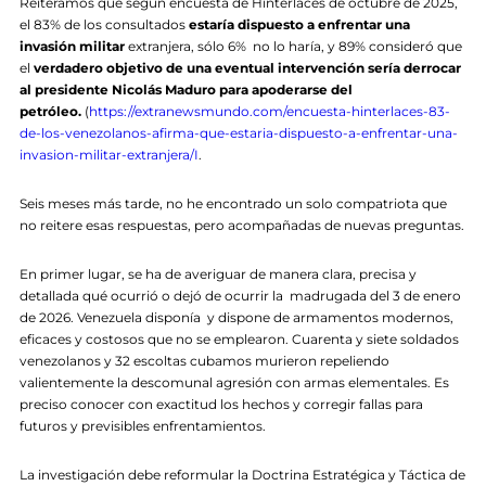
Reiteramos que según encuesta de Hinterlaces de octubre de 2025,
el 83% de los consultados
estaría dispuesto a enfrentar una
invasión militar
extranjera, sólo 6% no lo haría, y 89% consideró que
el
verdadero objetivo de una eventual intervención sería derrocar
al presidente Nicolás Maduro para apoderarse del
petróleo.
(
https://extranewsmundo.com/encuesta-hinterlaces-83-
de-los-venezolanos-afirma-que-estaria-dispuesto-a-enfrentar-una-
invasion-militar-extranjera/I
.
Seis meses más tarde, no he encontrado un solo compatriota que
no reitere esas respuestas, pero acompañadas de nuevas preguntas.
En primer lugar, se ha de averiguar de manera clara, precisa y
detallada qué ocurrió o dejó de ocurrir la madrugada del 3 de enero
de 2026. Venezuela disponía y dispone de armamentos modernos,
eficaces y costosos que no se emplearon. Cuarenta y siete soldados
venezolanos y 32 escoltas cubamos murieron repeliendo
valientemente la descomunal agresión con armas elementales. Es
preciso conocer con exactitud los hechos y corregir fallas para
futuros y previsibles enfrentamientos.
La investigación debe reformular la Doctrina Estratégica y Táctica de