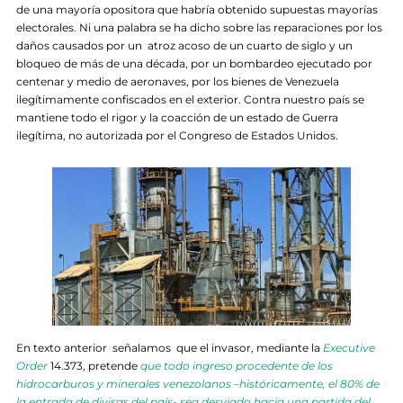
de una mayoría opositora que habría obtenido supuestas mayorías
electorales. Ni una palabra se ha dicho sobre las reparaciones por los
daños causados por un atroz acoso de un cuarto de siglo y un
bloqueo de más de una década, por un bombardeo ejecutado por
centenar y medio de aeronaves, por los bienes de Venezuela
ilegítimamente confiscados en el exterior. Contra nuestro país se
mantiene todo el rigor y la coacción de un estado de Guerra
ilegítima, no autorizada por el Congreso de Estados Unidos.
En texto anterior señalamos que el invasor, mediante la
Executive
Order
14.373, pretende
que todo ingreso procedente de los
hidrocarburos y minerales venezolanos –históricamente, el 80% de
la entrada de divisas del país- sea desviado hacia una partida del