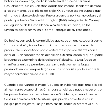
Entonces, como hoy, Medio Oriente era el cruce de caminos.
Casualmente, fue en Palestina donde finalmente Occidente derrotó
a los otomanos, ya a inicios del siglo XX, aunque eso no supuso que
el mundo árabe se disolviera. Fue una derrota política, no cultural, al
punto que llevó a Samuel Huntington (1996), integrante del Consejo
de Seguridad de la Casa Blanca, a calificar la situación, en los
umbrales del tercer milenio, como “choque de civilizaciones”.
De hecho, con toda la complejidad que cabe en una categoría como
“mundo árabe” y todos los conflictos internos que no dejan de
producirse —sobre todo por los diferentes tipos de alianzas con el
exterior—, en momentos de definición extrema, como el que supone
la guerra de exterminio de Israel sobre Palestina, la Liga Árabe se
manifiesta unida y permite observar lo relativamente fugaz,
pensando en los tiempos largos, de una conquista política sobre la
mayor permanencia de lo cultural1.
Cuando observamos el mapa 1, queda en evidencia que, más allá del
alineamiento o subordinación circunstancial que pueda haber entre
los países árabes con las potencias de Occidente, el mundo árabe
tiene un enraizamiento territorial que puede convertirse en un
peligro para las jerarquías y dinámicas del orden existente; ya que,