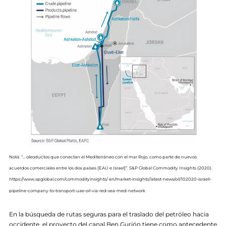
Nota: “… oleoductos que conectan el Mediterráneo con el mar Rojo, como parte de nuevos
acuerdos comerciales entre los dos países [EAU e Israel]”. S&P Global Commodity Insights (2020).
https://www.spglobal.com/commodityinsights/ en/market-insights/latest-news/oil/102020-israeli-
pipeline-company-to-transport-uae-oil-via-red-sea-med-network
En la búsqueda de rutas seguras para el traslado del petróleo hacia
occidente, el proyecto del canal Ben Gurión tiene como antecedente