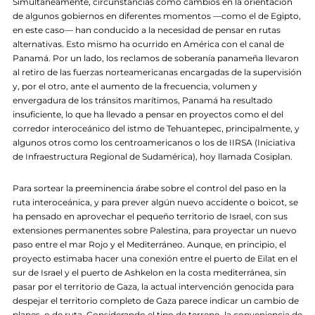
Simultáneamente, circunstancias como cambios en la orientación
de algunos gobiernos en diferentes momentos —como el de Egipto,
en este caso— han conducido a la necesidad de pensar en rutas
alternativas. Esto mismo ha ocurrido en América con el canal de
Panamá. Por un lado, los reclamos de soberanía panameña llevaron
al retiro de las fuerzas norteamericanas encargadas de la supervisión
y, por el otro, ante el aumento de la frecuencia, volumen y
envergadura de los tránsitos marítimos, Panamá ha resultado
insuficiente, lo que ha llevado a pensar en proyectos como el del
corredor interoceánico del istmo de Tehuantepec, principalmente, y
algunos otros como los centroamericanos o los de IIRSA (Iniciativa
de Infraestructura Regional de Sudamérica), hoy llamada Cosiplan.
Para sortear la preeminencia árabe sobre el control del paso en la
ruta interoceánica, y para prever algún nuevo accidente o boicot, se
ha pensado en aprovechar el pequeño territorio de Israel, con sus
extensiones permanentes sobre Palestina, para proyectar un nuevo
paso entre el mar Rojo y el Mediterráneo. Aunque, en principio, el
proyecto estimaba hacer una conexión entre el puerto de Eilat en el
sur de Israel y el puerto de Ashkelon en la costa mediterránea, sin
pasar por el territorio de Gaza, la actual intervención genocida para
despejar el territorio completo de Gaza parece indicar un cambio de
planes, o de ruta. Considerando el tipo de terreno, la conveniencia de