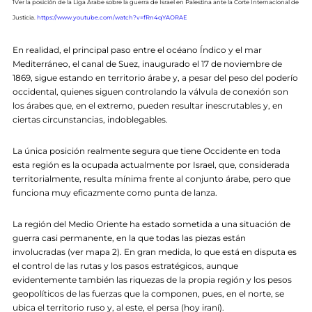
1Ver la posición de la Liga Árabe sobre la guerra de Israel en Palestina ante la Corte Internacional de
Justicia.
https://www.youtube.com/watch?v=fRn4qYAORAE
En realidad, el principal paso entre el océano Índico y el mar
Mediterráneo, el canal de Suez, inaugurado el 17 de noviembre de
1869, sigue estando en territorio árabe y, a pesar del peso del poderío
occidental, quienes siguen controlando la válvula de conexión son
los árabes que, en el extremo, pueden resultar inescrutables y, en
ciertas circunstancias, indoblegables.
La única posición realmente segura que tiene Occidente en toda
esta región es la ocupada actualmente por Israel, que, considerada
territorialmente, resulta mínima frente al conjunto árabe, pero que
funciona muy eficazmente como punta de lanza.
La región del Medio Oriente ha estado sometida a una situación de
guerra casi permanente, en la que todas las piezas están
involucradas (ver mapa 2). En gran medida, lo que está en disputa es
el control de las rutas y los pasos estratégicos, aunque
evidentemente también las riquezas de la propia región y los pesos
geopolíticos de las fuerzas que la componen, pues, en el norte, se
ubica el territorio ruso y, al este, el persa (hoy iraní).