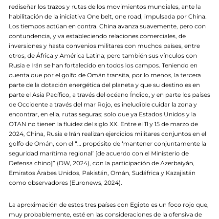
rediseñar los trazos y rutas de los movimientos mundiales, ante la
habilitación de la iniciativa One belt, one road, impulsada por China.
Los tiempos actúan en contra. China avanza suavemente, pero con
contundencia, y va estableciendo relaciones comerciales, de
inversiones y hasta convenios militares con muchos países, entre
otros, de África y América Latina; pero también sus vínculos con
Rusia e Irán se han fortalecido en todos los campos. Teniendo en
cuenta que por el golfo de Omán transita, por lo menos, la tercera
parte de la dotación energética del planeta y que su destino es en
parte el Asia Pacífico, a través del océano Índico, y en parte los países
de Occidente a través del mar Rojo, es ineludible cuidar la zona y
encontrar, en ella, rutas seguras; solo que ya Estados Unidos y la
OTAN no tienen la fluidez del siglo XX. Entre el 11 y 15 de marzo de
2024, China, Rusia e Irán realizan ejercicios militares conjuntos en el
golfo de Omán, con el “… propósito de ‘mantener conjuntamente la
seguridad marítima regional’ [de acuerdo con el Ministerio de
Defensa chino]” (DW, 2024), con la participación de Azerbaiyán,
Emiratos Árabes Unidos, Pakistán, Omán, Sudáfrica y Kazajistán
como observadores (Euronews, 2024).
La aproximación de estos tres países con Egipto es un foco rojo que,
muy probablemente, esté en las consideraciones de la ofensiva de