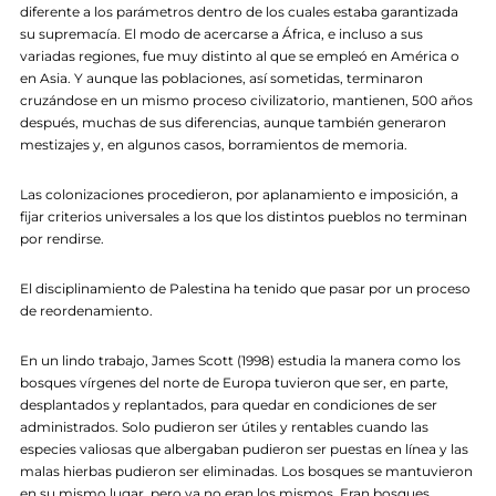
diferente a los parámetros dentro de los cuales estaba garantizada
su supremacía. El modo de acercarse a África, e incluso a sus
variadas regiones, fue muy distinto al que se empleó en América o
en Asia. Y aunque las poblaciones, así sometidas, terminaron
cruzándose en un mismo proceso civilizatorio, mantienen, 500 años
después, muchas de sus diferencias, aunque también generaron
mestizajes y, en algunos casos, borramientos de memoria.
Las colonizaciones procedieron, por aplanamiento e imposición, a
fijar criterios universales a los que los distintos pueblos no terminan
por rendirse.
El disciplinamiento de Palestina ha tenido que pasar por un proceso
de reordenamiento.
En un lindo trabajo, James Scott (1998) estudia la manera como los
bosques vírgenes del norte de Europa tuvieron que ser, en parte,
desplantados y replantados, para quedar en condiciones de ser
administrados. Solo pudieron ser útiles y rentables cuando las
especies valiosas que albergaban pudieron ser puestas en línea y las
malas hierbas pudieron ser eliminadas. Los bosques se mantuvieron
en su mismo lugar, pero ya no eran los mismos. Eran bosques