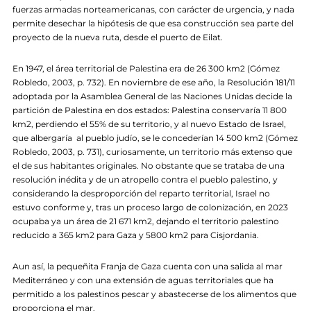
fuerzas armadas norteamericanas, con carácter de urgencia, y nada
permite desechar la hipótesis de que esa construcción sea parte del
proyecto de la nueva ruta, desde el puerto de Eilat.
En 1947, el área territorial de Palestina era de 26 300 km2 (Gómez
Robledo, 2003, p. 732). En noviembre de ese año, la Resolución 181/11
adoptada por la Asamblea General de las Naciones Unidas decide la
partición de Palestina en dos estados: Palestina conservaría 11 800
km2, perdiendo el 55% de su territorio, y al nuevo Estado de Israel,
que albergaría al pueblo judío, se le concederían 14 500 km2 (Gómez
Robledo, 2003, p. 731), curiosamente, un territorio más extenso que
el de sus habitantes originales. No obstante que se trataba de una
resolución inédita y de un atropello contra el pueblo palestino, y
considerando la desproporción del reparto territorial, Israel no
estuvo conforme y, tras un proceso largo de colonización, en 2023
ocupaba ya un área de 21 671 km2, dejando el territorio palestino
reducido a 365 km2 para Gaza y 5800 km2 para Cisjordania.
Aun así, la pequeñita Franja de Gaza cuenta con una salida al mar
Mediterráneo y con una extensión de aguas territoriales que ha
permitido a los palestinos pescar y abastecerse de los alimentos que
proporciona el mar.