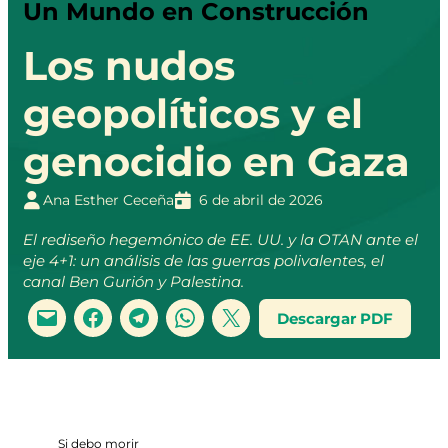
Un Mundo en Construcción
Los nudos
geopolíticos y el
genocidio en Gaza
Ana Esther Ceceña
6 de abril de 2026
El rediseño hegemónico de EE. UU. y la OTAN ante el
eje 4+1: un análisis de las guerras polivalentes, el
canal Ben Gurión y Palestina.
Descargar PDF
Si debo morir