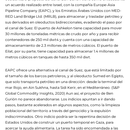
un acuerdo realizado entre Israel, con la compañía Europe-Asia
Pipeline Company (EAPC), y los Emiratos Árabes Unidos con MED-
RED Land Bridge Ltd. (MRLB), para almacenar y trasladar petróleo y
sus derivados en oleoductos bidireccionales, evadiendo el paso por
el canal de Suez. El puerto de Ashkelon tiene capacidad para mover
30 millones de toneladas métricas de crudo por año y para recibir
contenedores de 250 mil dwt4 y cuenta con una capacidad de
almacenamiento de 2.3 millones de metros cúbicos. El puerto de
Eilat, por su parte, tiene capacidad para almacenar 1.4 millones de
metros cúbicos en tanques de hasta 350 mil dwt.
EAPC ofrece una alternativa al canal de Suez, que está limitado por
el tamaño de los barcos petroleros, y al oleoducto Sumed en Egipto,
que solo transporta petróleo en una dirección: desde la terminal del
mar Rojo, en Ain Sukhna, hasta Sidi Kerir, en el Mediterráneo. (S&P
Global Commodity Insights, 2020) Aun así, el proyecto de Ben
Gurión no parece abandonarse. Los indicios apuntan a ir dando
pasos, bastante acelerados en algunos aspectos, como la limpieza
poblacional del territorio a través del genocidio y la expulsión
indiscriminados. Otro indicio podría ser la repentina decisión de
Estados Unidos de construir un puerto temporal en Gaza, para
acercar la ayuda alimentaria. La tarea ha sido encomendada a las