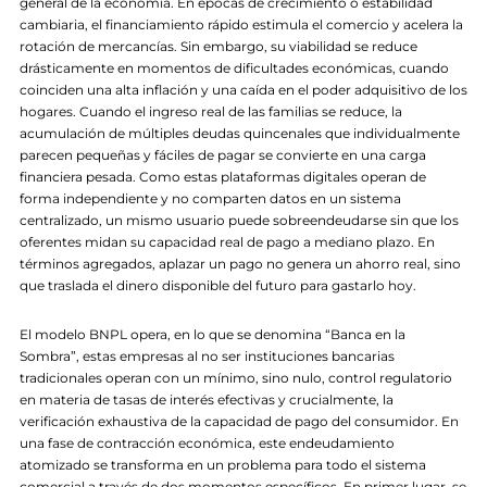
general de la economía. En épocas de crecimiento o estabilidad
cambiaria, el financiamiento rápido estimula el comercio y acelera la
rotación de mercancías. Sin embargo, su viabilidad se reduce
drásticamente en momentos de dificultades económicas, cuando
coinciden una alta inflación y una caída en el poder adquisitivo de los
hogares. Cuando el ingreso real de las familias se reduce, la
acumulación de múltiples deudas quincenales que individualmente
parecen pequeñas y fáciles de pagar se convierte en una carga
financiera pesada. Como estas plataformas digitales operan de
forma independiente y no comparten datos en un sistema
centralizado, un mismo usuario puede sobreendeudarse sin que los
oferentes midan su capacidad real de pago a mediano plazo. En
términos agregados, aplazar un pago no genera un ahorro real, sino
que traslada el dinero disponible del futuro para gastarlo hoy.
El modelo BNPL opera, en lo que se denomina “Banca en la
Sombra”, estas empresas al no ser instituciones bancarias
tradicionales operan con un mínimo, sino nulo, control regulatorio
en materia de tasas de interés efectivas y crucialmente, la
verificación exhaustiva de la capacidad de pago del consumidor. En
una fase de contracción económica, este endeudamiento
atomizado se transforma en un problema para todo el sistema
comercial a través de dos momentos específicos. En primer lugar, se