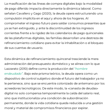
La masificación de las líneas de compra digitales bajo la modalidad
de pago diferido impacta directamente la dinámica laboral. Como
señalan Cavallero y Gago (2020), la deuda opera estructurando una
compulsión implícita en el aquí y ahora de los hogares. Al
comprometer el ingreso futuro para saldar consumos presentes que
ya se han extinguido, y ante la discontinuidad de los ingresos
corrientes frente a la rigidez de los calendarios de pago quincenales
de las plataformas digitales, las familias desarrollan una destreza de
refinanciamiento cotidiano para evitar la inhabilitación o el bloqueo
de sus cuentas de usuario.
Esta dinámica de refinanciamiento quincenal trasciende la mera
administración del presupuesto doméstico y se alinea con lo que
Lazzarato (2010) define como la producción del
“hombre
endeudado”
. Bajo este prisma teórico, la deuda opera como un
dispositivo de control subjetivo donde el futuro del trabajador ya no
le pertenece, sino que se encuentra colonizado de antemano por los
acreedores tecnológicos. De este modo, la «canasta de deudas»
digital no solo compensa temporalmente la caída del salario real,
sino que institucionaliza una condición de subordinación
permanente, donde la vida cotidiana queda reducida a una gestión
moral y material de compromisos financieros por expirar.