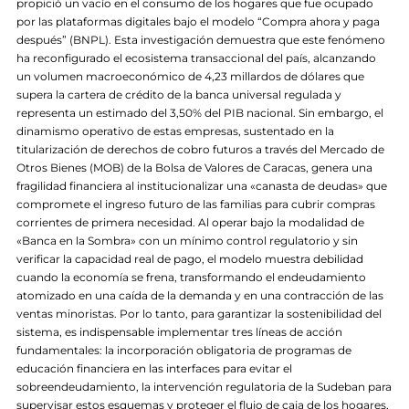
propició un vacío en el consumo de los hogares que fue ocupado
por las plataformas digitales bajo el modelo “Compra ahora y paga
después” (BNPL). Esta investigación demuestra que este fenómeno
ha reconfigurado el ecosistema transaccional del país, alcanzando
un volumen macroeconómico de 4,23 millardos de dólares que
supera la cartera de crédito de la banca universal regulada y
representa un estimado del 3,50% del PIB nacional. Sin embargo, el
dinamismo operativo de estas empresas, sustentado en la
titularización de derechos de cobro futuros a través del Mercado de
Otros Bienes (MOB) de la Bolsa de Valores de Caracas, genera una
fragilidad financiera al institucionalizar una «canasta de deudas» que
compromete el ingreso futuro de las familias para cubrir compras
corrientes de primera necesidad. Al operar bajo la modalidad de
«Banca en la Sombra» con un mínimo control regulatorio y sin
verificar la capacidad real de pago, el modelo muestra debilidad
cuando la economía se frena, transformando el endeudamiento
atomizado en una caída de la demanda y en una contracción de las
ventas minoristas. Por lo tanto, para garantizar la sostenibilidad del
sistema, es indispensable implementar tres líneas de acción
fundamentales: la incorporación obligatoria de programas de
educación financiera en las interfaces para evitar el
sobreendeudamiento, la intervención regulatoria de la Sudeban para
supervisar estos esquemas y proteger el flujo de caja de los hogares,