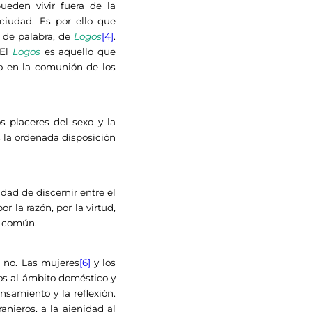
ueden vivir fuera de la
ciudad. Es por ello que
o de palabra, de
Logos
[4]
.
 El
Logos
es aquello que
ico en la comunión de los
s placeres del sexo y la
es la ordenada disposición
idad de discernir entre el
r la razón, por la virtud,
d común.
no. Las mujeres
[6]
y los
dos al ámbito doméstico y
nsamiento y la reflexión.
anjeros, a la ajenidad al