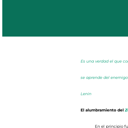
Es una verdad el que co
se aprende del enemigo
Lenin
El alumbramiento del
Z
En el principio fueron