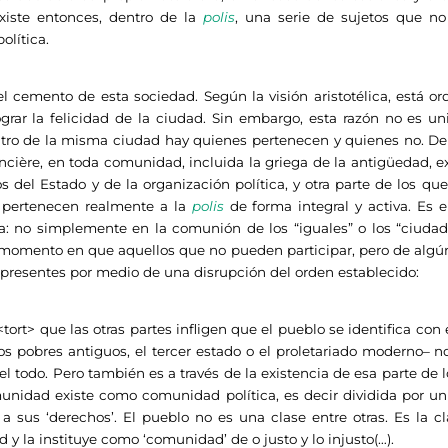
iste entonces, dentro de la
polis
, una serie de sujetos que no 
olítica.
nto de esta sociedad. Según la visión aristotélica, está ord
ograr la felicidad de la ciudad. Sin embargo, esta razón no es un
ntro de la misma ciudad hay quienes pertenecen y quienes no. De
cière, en toda comunidad, incluida la griega de la antigüedad, ex
s del Estado y de la organización política, y otra parte de los que
o pertenecen realmente a la
polis
de forma integral y activa. Es 
ca: no simplemente en la comunión de los “iguales” o los “ciuda
l momento en que aquellos que no pueden participar, pero de alg
presentes por medio de una disrupción del orden establecido:
ort> que las otras partes infligen que el pueblo se identifica con
os pobres antiguos, el tercer estado o el proletariado moderno– n
el todo. Pero también es a través de la existencia de esa parte de 
unidad existe como comunidad política, es decir dividida por un 
e a sus ‘derechos’. El pueblo no es una clase entre otras. Es la c
 y la instituye como ‘comunidad’ de o justo y lo injusto(…).