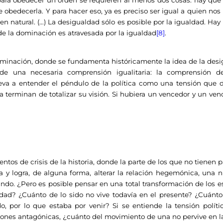
obedecerla. Y para hacer eso, ya es preciso ser igual a quien nos
n natural. (…) La desigualdad sólo es posible por la igualdad. Hay 
e la dominación es atravesada por la igualdad
[8]
.
ción, donde se fundamenta históricamente la idea de la desig
 de una necesaria comprensión igualitaria: la comprensión de
eva a entender el péndulo de la política como una tensión que d
 terminan de totalizar su visión. Si hubiera un vencedor y un ven
 crisis de la historia, donde la parte de los que no tienen par
ca y logra, de alguna forma, alterar la relación hegemónica, una
ndo. ¿Pero es posible pensar en una total transformación de los
dad? ¿Cuánto de lo sido no vive todavía en el presente? ¿Cuánt
do, por lo que estaba por venir? Si se entiende la tensión pol
ones antagónicas, ¿cuánto del movimiento de una no pervive en la