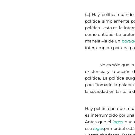
(…) Hay política cuando
política simplemente p
política –esto es la inte
como entidad. La preten
manera –la de un
partid
interrumpido por una par
No es sólo que la polít
existencia y la acción 
política. La política s
para “tomarle la palabra”
la sociedad en tanto la 
Hay política porque –cua
es interrumpido por una 
Antes que el
logos
que d
ese
logos
primordial est
y otros obedecen. Pero 