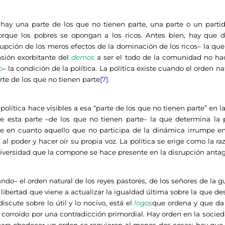
 hay una parte de los que no tienen parte, una parte o un parti
orque los pobres se opongan a los ricos. Antes bien, hay que d
rrupción de los meros efectos de la dominación de los ricos– la que
sión exorbitante del
demos
a ser el todo de la comunidad no ha
o
– la condición de la política. La política existe cuando el orden 
te de los que no tienen parte
[7]
.
ica hace visibles a esa “parte de los que no tienen parte” en la 
de esta parte –de los que no tienen parte– la que determina la
urge en cuanto aquello que no participa de la dinámica irrumpe e
 al poder y hacer oír su propia voz. La política se erige como la r
diversidad que la compone se hace presente en la disrupción antag
ndo– el orden natural de los reyes pastores, de los señores de la g
libertad que viene a actualizar la igualdad última sobre la que de
iscute sobre lo útil y lo nocivo, está el
logos
que ordena y que da 
á corroído por una contradicción primordial. Hay orden en la soc
para obedecer un orden se requieren al menos dos cosas: hay qu