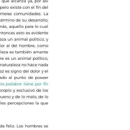
 que alcanza ya, por así
 pero existe con el fin del
primeras comunidades. La
 término de su desarrollo,
ás, aquello para lo cual
e entonces esto es evidente
eza un animal político, y
rior al del hombre, como
uraleza es también amante
e es un animal político,
a naturaleza no hace nada
oz es signo del dolor y el
gado al punto de poseer
o
la palabra tiene por fin
propio y exclusivo de los
ueno y de lo malo, de lo
ales percepciones la que
da feliz. Los hombres se