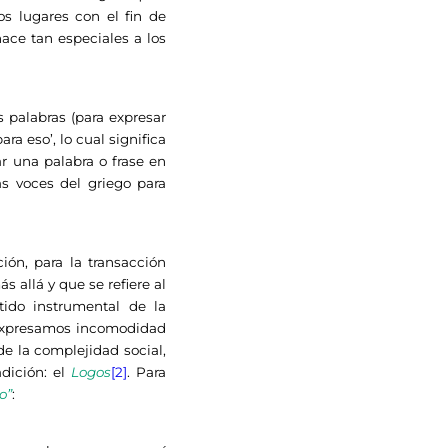
s lugares con el fin de
ace tan especiales a los
 palabras (para expresar
ra eso’, lo cual significa
r una palabra o frase en
s voces del griego para
ón, para la transacción
allá y que se refiere al
tido instrumental de la
expresamos incomodidad
de la complejidad social,
adición: el
Logos
[2]
. Para
o”
: