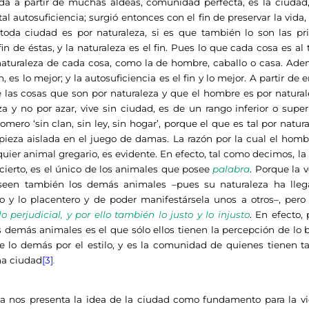
a a partir de muchas aldeas, comunidad perfecta, es la ciudad,
otal autosuficiencia; surgió entonces con el fin de preservar la vida,
o, toda ciudad es por naturaleza, si es que también lo son las 
fin de éstas, y la naturaleza es el fin. Pues lo que cada cosa es al
aturaleza de cada cosa, como la de hombre, caballo o casa. Adem
in, es lo mejor; y la autosuficiencia es el fin y lo mejor. A partir d
 las cosas que son por naturaleza y que el hombre es por natural
za y no por azar, vive sin ciudad, es de un rango inferior o supe
mero ‘sin clan, sin ley, sin hogar’, porque el que es tal por nat
pieza aislada en el juego de damas. La razón por la cual el hombr
uier animal gregario, es evidente. En efecto, tal como decimos, l
cierto, es el único de los animales que posee
palabra
. Porque la v
oseen también los demás animales –pues su naturaleza ha lle
o y lo placentero y de poder manifestársela unos a otros–, per
o perjudicial, y por ello también lo justo y lo injusto
. En efecto, 
 demás animales es el que sólo ellos tienen la percepción de lo b
 de lo demás por el estilo, y es la comunidad de quienes tienen t
na ciudad
[3]
.
ita nos presenta la idea de la ciudad como fundamento para la vi