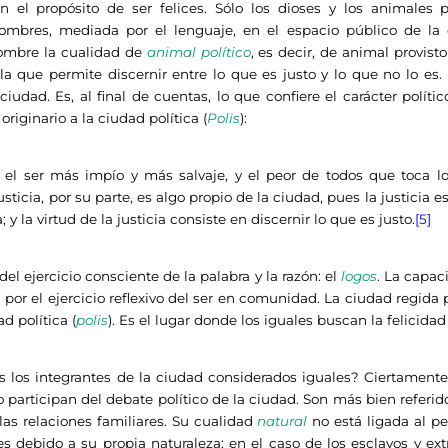
 el propósito de ser felices. Sólo los dioses y los animales p
hombres, mediada por el lenguaje, en el espacio público de la 
 hombre la cualidad de
animal político
, es decir, de animal provist
 la que permite discernir entre lo que es justo y lo que no lo es.
a ciudad. Es, al final de cuentas, lo que confiere el carácter polít
originario a la ciudad política (
Polis
):
 el ser más impío y más salvaje, y el peor de todos que toca lo
usticia, por su parte, es algo propio de la ciudad, pues la justicia 
y la virtud de la justicia consiste en discernir lo que es justo.
[5]
 del ejercicio consciente de la palabra y la razón: el
logos
. La capac
por el ejercicio reflexivo del ser en comunidad. La ciudad regida po
ad política (
polis
). Es el lugar donde los iguales buscan la felicida
ntegrantes de la ciudad considerados iguales? Ciertamente 
o participan del debate político de la ciudad. Son más bien referi
 las relaciones familiares. Su cualidad
natural
no está ligada al pe
s debido a su propia naturaleza; en el caso de los esclavos y extr