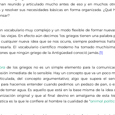
an reunido y articulado mucho antes de eso y en muchos otro
y resolver sus necesidades básicas en forma organizada. ¿Qué h
ensar?
un vocabulario muy complejo y un modo flexible de formar nuevas
 las viejas. En efecto aún decimos ‘los griegos tienen una palabra pa
 cualquier nueva idea que se nos ocurra, siempre podremos halla
resarla. El vocabulario científico moderno ha tomado muchísima
iones que ningún griego de la Antigüedad conoció jamás.
[1]
bra
de los griegos no es un simple elemento para la comunicaci
ión inmediata de lo sensible. Hay un concepto que va un poco más 
ticulada, del concepto argumentativo; algo que supera el sen
a para hacernos entender cuando pedimos un pedazo de pan, o 
 de tomar agua. Es aquello que está en la base misma de la idea 
anización original y que al final devino en amalgama de esta tr
ística es la que le confiere al hombre la cualidad de “
animal polític