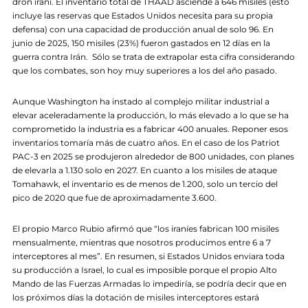
dron iraní. El inventario total de THAAD asciende a 646 misiles (esto
incluye las reservas que Estados Unidos necesita para su propia
defensa) con una capacidad de producción anual de solo 96. En
junio de 2025, 150 misiles (23%) fueron gastados en 12 días en la
guerra contra Irán. Sólo se trata de extrapolar esta cifra considerando
que los combates, son hoy muy superiores a los del año pasado.
Aunque Washington ha instado al complejo militar industrial a
elevar aceleradamente la producción, lo más elevado a lo que se ha
comprometido la industria es a fabricar 400 anuales. Reponer esos
inventarios tomaría más de cuatro años. En el caso de los Patriot
PAC-3 en 2025 se produjeron alrededor de 800 unidades, con planes
de elevarla a 1.130 solo en 2027. En cuanto a los misiles de ataque
Tomahawk, el inventario es de menos de 1.200, solo un tercio del
pico de 2020 que fue de aproximadamente 3.600.
El propio Marco Rubio afirmó que “los iraníes fabrican 100 misiles
mensualmente, mientras que nosotros producimos entre 6 a 7
interceptores al mes”. En resumen, si Estados Unidos enviara toda
su producción a Israel, lo cual es imposible porque el propio Alto
Mando de las Fuerzas Armadas lo impediría, se podría decir que en
los próximos días la dotación de misiles interceptores estará