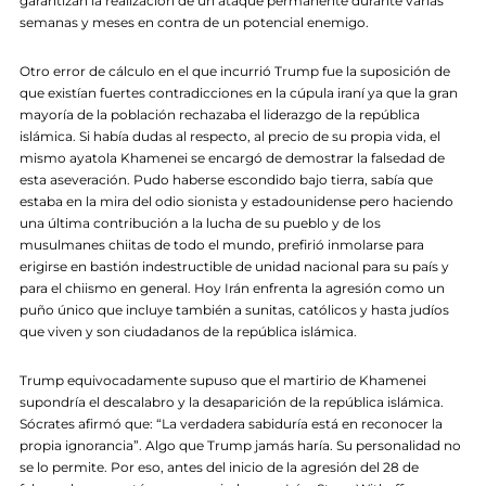
garantizan la realización de un ataque permanente durante varias
semanas y meses en contra de un potencial enemigo.
Otro error de cálculo en el que incurrió Trump fue la suposición de
que existían fuertes contradicciones en la cúpula iraní ya que la gran
mayoría de la población rechazaba el liderazgo de la república
islámica. Si había dudas al respecto, al precio de su propia vida, el
mismo ayatola Khamenei se encargó de demostrar la falsedad de
esta aseveración. Pudo haberse escondido bajo tierra, sabía que
estaba en la mira del odio sionista y estadounidense pero haciendo
una última contribución a la lucha de su pueblo y de los
musulmanes chiitas de todo el mundo, prefirió inmolarse para
erigirse en bastión indestructible de unidad nacional para su país y
para el chiismo en general. Hoy Irán enfrenta la agresión como un
puño único que incluye también a sunitas, católicos y hasta judíos
que viven y son ciudadanos de la república islámica.
Trump equivocadamente supuso que el martirio de Khamenei
supondría el descalabro y la desaparición de la república islámica.
Sócrates afirmó que: “La verdadera sabiduría está en reconocer la
propia ignorancia”. Algo que Trump jamás haría. Su personalidad no
se lo permite. Por eso, antes del inicio de la agresión del 28 de