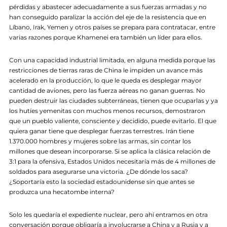
pérdidas y abastecer adecuadamente a sus fuerzas armadas y no
han conseguido paralizar la acción del eje de la resistencia que en
Líbano, Irak, Yemen y otros países se prepara para contratacar, entre
varias razones porque Khamenei era también un líder para ellos.
Con una capacidad industrial limitada, en alguna medida porque las
restricciones de tierras raras de China le impiden un avance más
acelerado en la producción, lo que le queda es desplegar mayor
cantidad de aviones, pero las fuerza aéreas no ganan guerras. No
pueden destruir las ciudades subterráneas, tienen que ocuparlas y ya
los hutíes yemenitas con muchos menos recursos, demostraron
que un pueblo valiente, consciente y decidido, puede evitarlo. El que
quiera ganar tiene que desplegar fuerzas terrestres. Irán tiene
1.370.000 hombres y mujeres sobre las armas, sin contar los
millones que desean incorporarse. Si se aplica la clásica relación de
3:1 para la ofensiva, Estados Unidos necesitaría más de 4 millones de
soldados para asegurarse una victoria. ¿De dónde los saca?
¿Soportaría esto la sociedad estadounidense sin que antes se
produzca una hecatombe interna?
Solo les quedaría el expediente nuclear, pero ahí entramos en otra
conversación porque obligaría a involucrarse a China y a Rusia y a