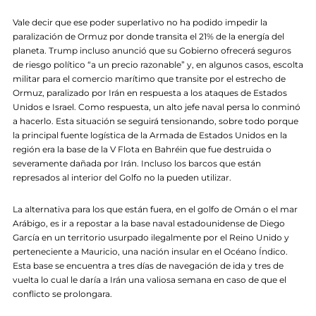
Vale decir que ese poder superlativo no ha podido impedir la
paralización de Ormuz por donde transita el 21% de la energía del
planeta. Trump incluso anunció que su Gobierno ofrecerá seguros
de riesgo político “a un precio razonable” y, en algunos casos, escolta
militar para el comercio marítimo que transite por el estrecho de
Ormuz, paralizado por Irán en respuesta a los ataques de Estados
Unidos e Israel. Como respuesta, un alto jefe naval persa lo conminó
a hacerlo. Esta situación se seguirá tensionando, sobre todo porque
la principal fuente logística de la Armada de Estados Unidos en la
región era la base de la V Flota en Bahréin que fue destruida o
severamente dañada por Irán. Incluso los barcos que están
represados al interior del Golfo no la pueden utilizar.
La alternativa para los que están fuera, en el golfo de Omán o el mar
Arábigo, es ir a repostar a la base naval estadounidense de Diego
García en un territorio usurpado ilegalmente por el Reino Unido y
perteneciente a Mauricio, una nación insular en el Océano Índico.
Esta base se encuentra a tres días de navegación de ida y tres de
vuelta lo cual le daría a Irán una valiosa semana en caso de que el
conflicto se prolongara.