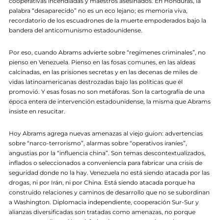
cooperativas incendiadas y maestros asesinados. En Honduras, la
palabra “desaparecido” no es un eco lejano; es memoria viva,
recordatorio de los escuadrones de la muerte empoderados bajo la
bandera del anticomunismo estadounidense.
Por eso, cuando Abrams advierte sobre “regímenes criminales”, no
pienso en Venezuela. Pienso en las fosas comunes, en las aldeas
calcinadas, en las prisiones secretas y en las decenas de miles de
vidas latinoamericanas destrozadas bajo las políticas que él
promovió. Y esas fosas no son metáforas. Son la cartografía de una
época entera de intervención estadounidense, la misma que Abrams
insiste en resucitar.
Hoy Abrams agrega nuevas amenazas al viejo guion: advertencias
sobre “narco-terrorismo”, alarmas sobre “operativos iraníes”,
angustias por la “influencia china”. Son temas descontextualizados,
inflados o seleccionados a conveniencia para fabricar una crisis de
seguridad donde no la hay. Venezuela no está siendo atacada por las
drogas, ni por Irán, ni por China. Está siendo atacada porque ha
construido relaciones y caminos de desarrollo que no se subordinan
a Washington. Diplomacia independiente, cooperación Sur-Sur y
alianzas diversificadas son tratadas como amenazas, no porque