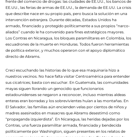
frente del comercio de drogas: las ciudades de EE.UU., los bancos de
EE.UU., las ferias de armas de EE.UU., la demanda de EE.UU. La crisis
que describe nace en su propio país, pero busca la solución en una
intervención extranjera. Durante décadas, Estados Unidos ha
armado, financiado y protegido políticamente a sus propios “narco-
aliados” cuando le ha convenido para fines estratégicos mayores.
Los Contras en Nicaragua, los bloques paramilitares en Colombia, los
escuadrones de la muerte en Honduras. Todos fueron herramientas
de política exterior, y muchos operaron con el apoyo diplomático
directo de Abrams.
Crecí escuchando las historias de lo que esa maquinaria hizo a
nuestros vecinos. No hace falta visitar Centroamérica para entender
sus cicatrices; basta con escuchar. En Guatemala, las comunidades
mayas siguen llorando un genocidio que funcionarios
estadounidenses se negaron a reconocer, incluso mientras aldeas
enteras eran borradas y los sobrevivientes huían a las montañas. En
El Salvador, las familias aún encienden velas por cientos de niños y
madres asesinados en masacres que Abrams desestimó como
“propaganda izquierdista”. En Nicaragua, las heridas dejadas por los
Contras, una fuerza paramilitar armada, financiada y bendecida
políticamente por Washington, siguen presentes en los relatos de