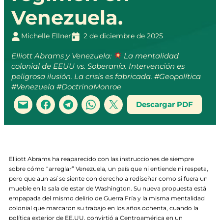
Venezuela.
Michelle Ellner
2 de diciembre de 2025
Elliott Abrams y Venezuela:
La mentalidad
colonial de EEUU vs. Soberanía. Intervención es
peligrosa ilusión. La crisis es fabricada. #Geopolítica
#Venezuela #DoctrinaMonroe
Descargar PDF
Elliott Abrams ha reaparecido con las instrucciones de siempre
sobre cómo “arreglar” Venezuela, un país que ni entiende ni respeta,
pero que aun así se siente con derecho a rediseñar como si fuera un
mueble en la sala de estar de Washington. Su nueva propuesta está
empapada del mismo delirio de Guerra Fría y la misma mentalidad
colonial que marcaron su trabajo en los años ochenta, cuando la
política exterior de EE.UU. convirtió a Centroamérica en un