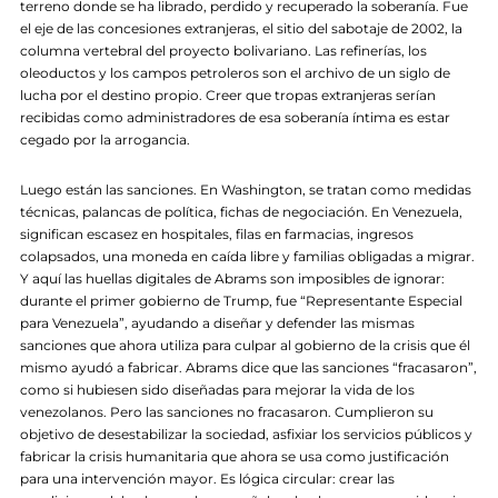
terreno donde se ha librado, perdido y recuperado la soberanía. Fue
el eje de las concesiones extranjeras, el sitio del sabotaje de 2002, la
columna vertebral del proyecto bolivariano. Las refinerías, los
oleoductos y los campos petroleros son el archivo de un siglo de
lucha por el destino propio. Creer que tropas extranjeras serían
recibidas como administradores de esa soberanía íntima es estar
cegado por la arrogancia.
Luego están las sanciones. En Washington, se tratan como medidas
técnicas, palancas de política, fichas de negociación. En Venezuela,
significan escasez en hospitales, filas en farmacias, ingresos
colapsados, una moneda en caída libre y familias obligadas a migrar.
Y aquí las huellas digitales de Abrams son imposibles de ignorar:
durante el primer gobierno de Trump, fue “Representante Especial
para Venezuela”, ayudando a diseñar y defender las mismas
sanciones que ahora utiliza para culpar al gobierno de la crisis que él
mismo ayudó a fabricar. Abrams dice que las sanciones “fracasaron”,
como si hubiesen sido diseñadas para mejorar la vida de los
venezolanos. Pero las sanciones no fracasaron. Cumplieron su
objetivo de desestabilizar la sociedad, asfixiar los servicios públicos y
fabricar la crisis humanitaria que ahora se usa como justificación
para una intervención mayor. Es lógica circular: crear las