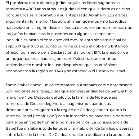
El problema entre árabes y judíos según los libros sagrados se
remonta a 4000 años atrás. Los judíos dicen que la tierra es de ellos
porque Dios se la prometió a su antepasado Abraham. Los árabes
argumentan lo mismo. Más aún, afirman que ellos y no los judíos
han vivido en la región desde la época de los romanos, mientras que
los judíos habían estado ausentes con algunas excepciones
individuales hasta el comienzo del movimiento sionista al final del
siglo XIX que tuvo su punto cúlmine cuando el gobierno británico
ofreció, por medio de la Declaración Balfour en 1917, la creación de
un hogar nacional para los judíos en Palestina que continuó
teniendo este nombre incluso después de que los británicos
abandonaron la región en 1948 y se estableció el Estado de Israel.
Tanto árabes como judíos comparten a Abraham como antepasado.
Son naciones semíticas, o sea que son descendientes de Sem, el hijo
mayor de Noé. Después del diluvio, la familia de Noé que era
temerosa de Dios se degeneró al paganismo cuando sus
descendientes emigraron a la región de Caldea y construyeron la
torre de Babel (“confusión”) con la intención de hacerse un nombre
para ellos en vez de honrar el nombre de Dios. La consecuencia de
Babel fue un laberinto de lenguas y la maldición de familias dispersas
sobre la faz de la tierra. De Caldea, una tierra dedicada a la adoración