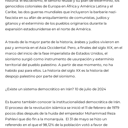
historia: el esclavismo, el señorío feudal y su plan de exterminio, los
genocidios coloniales de Europa en África y América Latina y el
Caribe, las dos guerras mundiales que incluyeron la barbarie nazi-
fascista en su afán de aniquilamiento de comunistas, judíos y
gitanos y el exterminio de los pueblos originarios durante la
expansión estadounidense en el norte de América.
A través de la mayor parte de la historia, árabes y judíos vivieron en
paz y armonía en el Asia Occidental. Pero, a finales del siglo XIX, en el
marco del inicio de la fase imperialista de Estados Unidos, el
sionismo surgió como instrumento de usurpación y exterminio
territorial del pueblo palestino. A partir de ese momento, no ha
habido paz para ellos. La historia del siglo XX es la historia del
despojo palestino por parte del sionismo.
¿Existe un sistema democrático en Irán? 10 de julio de 2024
Es bueno también conocer la institucionalidad democrática de Irán.
El proceso de la revolución islámica se inició el 11 de febrero de 1979
pocos días después de la huida del emperador Mohammad Reza
Pahleví que dio fin a la monarquía. El 31 de mayo se hizo un
referendo en el que el 98,12% de la población votó a favor de