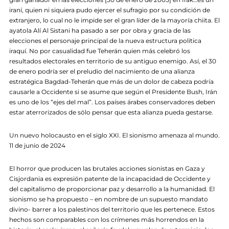
iraní, quien ni siquiera pudo ejercer el sufragio por su condición de
extranjero, lo cual no le impide ser el gran líder de la mayoría chiita. El
ayatola Alí Al Sistani ha pasado a ser por obra y gracia de las
elecciones el personaje principal de la nueva estructura política
iraquí. No por casualidad fue Teherán quien más celebró los
resultados electorales en territorio de su antiguo enemigo. Así, el 30
de enero podría ser el preludio del nacimiento de una alianza
estratégica Bagdad-Teherán que más de un dolor de cabeza podría
causarle a Occidente si se asume que según el Presidente Bush, Irán
es uno de los “ejes del mal”. Los países árabes conservadores deben
estar aterrorizados de sólo pensar que esta alianza pueda gestarse.
Un nuevo holocausto en el siglo XXI. El sionismo amenaza al mundo.
11 de junio de 2024
El horror que producen las brutales acciones sionistas en Gaza y
Cisjordania es expresión patente de la incapacidad de Occidente y
del capitalismo de proporcionar paz y desarrollo a la humanidad. El
sionismo se ha propuesto – en nombre de un supuesto mandato
divino- barrer a los palestinos del territorio que les pertenece. Estos
hechos son comparables con los crímenes más horrendos en la