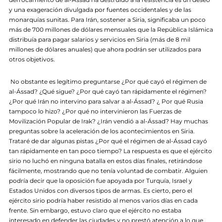
y una exageración divulgada por fuentes occidentales y de las
monarquías sunitas. Para Irán, sostener a Siria, significaba un poco
más de 700 millones de dólares mensuales que la República Islámica
distribuía para pagar salarios y servicios en Siria (más de 8 mil
millones de dólares anuales) que ahora podrán ser utilizados para
otros objetivos.
No obstante es legítimo preguntarse ¿Por qué cayó el régimen de
al-Ássad? ¿Qué sigue? ¿Por qué cayó tan rápidamente el régimen?
¿Por qué Irán no intervino para salvar a al-Ássad? ¿ Por qué Rusia
tampoco lo hizo? ¿Por qué no intervinieron las Fuerzas de
Movilización Popular de Irak? ¿Irán vendió a al-Ássad? Hay muchas
preguntas sobre la aceleración de los acontecimientos en Siria.
Trataré de dar algunas pistas ¿Por qué el régimen de al-Ássad cayó
tan rápidamente en tan poco tiempo? La respuesta es que el ejército
sirio no luchó en ninguna batalla en estos días finales, retirándose
fácilmente, mostrando que no tenía voluntad de combatir. Alguien
podría decir que la oposición fue apoyada por Turquía, Israel y
Estados Unidos con diversos tipos de armas. Es cierto, pero el
ejército sirio podría haber resistido al menos varios días en cada
frente. Sin embargo, estuvo claro que el ejército no estaba
interesado en defender las ciudades y no prestó atención a lo que