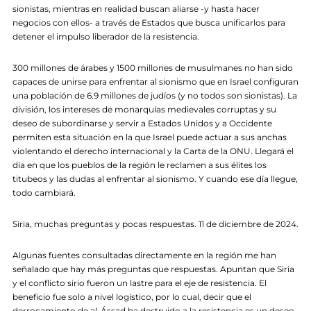
sionistas, mientras en realidad buscan aliarse -y hasta hacer
negocios con ellos- a través de Estados que busca unificarlos para
detener el impulso liberador de la resistencia.
300 millones de árabes y 1500 millones de musulmanes no han sido
capaces de unirse para enfrentar al sionismo que en Israel configuran
una población de 6.9 millones de judíos (y no todos son sionistas). La
división, los intereses de monarquías medievales corruptas y su
deseo de subordinarse y servir a Estados Unidos y a Occidente
permiten esta situación en la que Israel puede actuar a sus anchas
violentando el derecho internacional y la Carta de la ONU. Llegará el
día en que los pueblos de la región le reclamen a sus élites los
titubeos y las dudas al enfrentar al sionismo. Y cuando ese día llegue,
todo cambiará.
Siria, muchas preguntas y pocas respuestas. 11 de diciembre de 2024.
Algunas fuentes consultadas directamente en la región me han
señalado que hay más preguntas que respuestas. Apuntan que Siria
y el conflicto sirio fueron un lastre para el eje de resistencia. El
beneficio fue solo a nivel logístico, por lo cual, decir que el
derrocamiento de al-Ássad ha destruido a la resistencia es un deseo