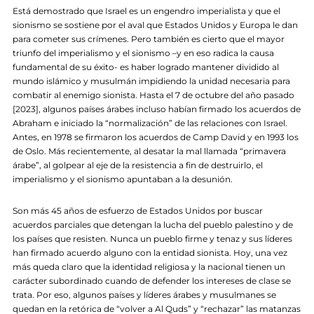
Está demostrado que Israel es un engendro imperialista y que el
sionismo se sostiene por el aval que Estados Unidos y Europa le dan
para cometer sus crímenes. Pero también es cierto que el mayor
triunfo del imperialismo y el sionismo –y en eso radica la causa
fundamental de su éxito- es haber logrado mantener dividido al
mundo islámico y musulmán impidiendo la unidad necesaria para
combatir al enemigo sionista. Hasta el 7 de octubre del año pasado
[2023], algunos países árabes incluso habían firmado los acuerdos de
Abraham e iniciado la “normalización” de las relaciones con Israel.
Antes, en 1978 se firmaron los acuerdos de Camp David y en 1993 los
de Oslo. Más recientemente, al desatar la mal llamada “primavera
árabe”, al golpear al eje de la resistencia a fin de destruirlo, el
imperialismo y el sionismo apuntaban a la desunión.
Son más 45 años de esfuerzo de Estados Unidos por buscar
acuerdos parciales que detengan la lucha del pueblo palestino y de
los países que resisten. Nunca un pueblo firme y tenaz y sus líderes
han firmado acuerdo alguno con la entidad sionista. Hoy, una vez
más queda claro que la identidad religiosa y la nacional tienen un
carácter subordinado cuando de defender los intereses de clase se
trata. Por eso, algunos países y líderes árabes y musulmanes se
quedan en la retórica de “volver a Al Quds” y “rechazar” las matanzas