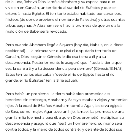
de la luna, Jehová Dios llamó a Abraham y su esposa para que
vivieran en Canaán, un territorio al sur del río Éufrates y que se
extendía hasta Egipto. El territorio estaba habitado por cananeos,
filisteos (de donde proviene el nombre de Palestina) y otras cuantas
tribus paganas. A Abraham se le hizo la promesa de que un día la
maldición de Babel sería revocada.
Pero cuando Abraham llegó a Siquem (hoy día, Nablus, en la ribera
occidental) — la primera vez que pisó el disputado territorio de
Canaán, Dios –según el Génesis le dio esa tierra a él y a su
descendencia. Posteriormente le aseguró que “toda la tierra que
ves, la daré a ti y a tu descendencia para siempre” (Génesis 13:14,15).
Estos territorios abarcaban “desde el río de Egipto hasta el río
grande, el río Éufrates” (en la Siria actual).
Pero había un problema. La tierra había sido prometida a su
heredero, sin embargo, Abraham y Sara ya estaban viejos y no tenían
hijos. A la edad de 86 años Abraham tomó a Agar, la sierva egipcia
de Sara, como mujer. Agar tuvo un hijo, Ismael. La promesa de una
gran familia fue hecha para él, a quien Dios prometió multiplicar su
descendencia y aseguró que “será un hombre fiero: su mano será
contra todos, y la mano de todos contra él, y delante de todos sus