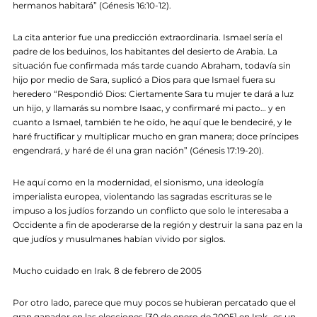
hermanos habitará” (Génesis 16:10-12).
La cita anterior fue una predicción extraordinaria. Ismael sería el
padre de los beduinos, los habitantes del desierto de Arabia. La
situación fue confirmada más tarde cuando Abraham, todavía sin
hijo por medio de Sara, suplicó a Dios para que Ismael fuera su
heredero “Respondió Dios: Ciertamente Sara tu mujer te dará a luz
un hijo, y llamarás su nombre Isaac, y confirmaré mi pacto… y en
cuanto a Ismael, también te he oído, he aquí que le bendeciré, y le
haré fructificar y multiplicar mucho en gran manera; doce príncipes
engendrará, y haré de él una gran nación” (Génesis 17:19-20).
He aquí como en la modernidad, el sionismo, una ideología
imperialista europea, violentando las sagradas escrituras se le
impuso a los judíos forzando un conflicto que solo le interesaba a
Occidente a fin de apoderarse de la región y destruir la sana paz en la
que judíos y musulmanes habían vivido por siglos.
Mucho cuidado en Irak. 8 de febrero de 2005
Por otro lado, parece que muy pocos se hubieran percatado que el
gran ganador en las elecciones [30 de enero de 2005] en Irak…es un