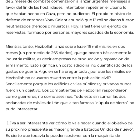
de 2 meses de combate comenzaron a lanzar urgentes mensajes a
favor del fin de las hostilidades. Intentaban repetir en el Líbano lo
que habían hecho en Gaza, pero no pudieron. El propio ministro de
defensa de entonces Yoav Galant anunció que 12 mil soldados fueron
neutralizados (heridos o muertos). Hoy, Israel tiene un ejército de
reservistas, formado por personas mayores sacados de la economía.
Mientras tanto, Hezbollah lanzó sobre Israel 16 mil misiles en dos
meses (un promedio de 265 diarios), que golpearon básicamente la
industria militar, es decir empresas de producción y reparación de
armamento. Esto significa un costo adicional no cuantificado de los
gastos de guerra. Alguien se ha preguntado ¿por qué los misiles de
Hezbollah no causaron muertos entre la población civil?
Sencillamente porque los edificios civiles públicos y privados nunca
fueron un objetivo. Los combatientes de Hezbollah respondieron
como guerreros, no como asesinos. Todo esto sin sumar las dos
andanadas de misiles de Irán que la tan famosa “cúpula de hierro” no
pudo interceptar.
[…]Va a ser interesante ver cómo lo va a hacer cuando el objetivo de
su próximo presidente es “hacer grande a Estados Unidos de nuevo”.
Es cierto que todavía lo pueden sostener con la maquinita de