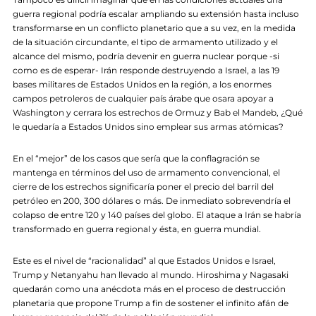
guerra regional podría escalar ampliando su extensión hasta incluso
transformarse en un conflicto planetario que a su vez, en la medida
de la situación circundante, el tipo de armamento utilizado y el
alcance del mismo, podría devenir en guerra nuclear porque -si
como es de esperar- Irán responde destruyendo a Israel, a las 19
bases militares de Estados Unidos en la región, a los enormes
campos petroleros de cualquier país árabe que osara apoyar a
Washington y cerrara los estrechos de Ormuz y Bab el Mandeb, ¿Qué
le quedaría a Estados Unidos sino emplear sus armas atómicas?
En el “mejor” de los casos que sería que la conflagración se
mantenga en términos del uso de armamento convencional, el
cierre de los estrechos significaría poner el precio del barril del
petróleo en 200, 300 dólares o más. De inmediato sobrevendría el
colapso de entre 120 y 140 países del globo. El ataque a Irán se habría
transformado en guerra regional y ésta, en guerra mundial.
Este es el nivel de “racionalidad” al que Estados Unidos e Israel,
Trump y Netanyahu han llevado al mundo. Hiroshima y Nagasaki
quedarán como una anécdota más en el proceso de destrucción
planetaria que propone Trump a fin de sostener el infinito afán de