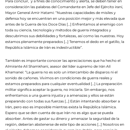
Para concluir, y a fines de conocimiento y alerta, se deben tener en
consideración las palabras del Comandante en Jefe del Ejército iraní,
Mayor General Amir Hatami: “Nuestras capacidades de misiles y
defensa hoy se encuentran en una posición mejor y más elevada que
antes de la Guerra de los Doce Días […] Enfrentamos al enemigo con
toda su ciencia, tecnología y métodos de guerra integrados y
descubrimos sus debilidades y fortalezas, así como las nuestras. Hoy
estamos plenamente preparados […] Tenemos el dedo en el gatillo, la
República Islámica de Irán es indestructible”.
También es importante conocer las apreciaciones que ha hecho el
Almirante Alí Shamkhani, asesor del líder supremo de Irán Alí
Khamanei: “La guerra no es solo un intercambio de disparos ni el
sonido de cañones. Vivimos en condiciones de guerra reales y
estamos preparados para cualquier eventualidad […] La preparación
militar significa aceptar la guerra, no iniciarla. Sin embargo, nos
enfrentamos a una guerra injusta y a amenazas y ellos se están
preparando con todas sus fuerzas […] Están intentando absorber a
Irán, pero eso es imposible mientras exista la República Islámica.
Espero que se den cuenta de que Irán no es algo que se pueda
absorber. Antes de gastar su dinero y amenazar la seguridad de la
región, deberían abstenerse de este tipo de acciones […] Nosotros en