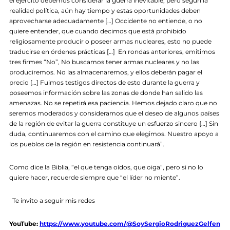
el ejército debemos considerar la guerra inevitable, pero según la
realidad política, aún hay tiempo y estas oportunidades deben
aprovecharse adecuadamente […] Occidente no entiende, o no
quiere entender, que cuando decimos que está prohibido
religiosamente producir o poseer armas nucleares, esto no puede
traducirse en órdenes prácticas […] En rondas anteriores, emitimos
tres firmes “No”, No buscamos tener armas nucleares y no las
produciremos. No las almacenaremos, y ellos deberán pagar el
precio […] Fuimos testigos directos de esto durante la guerra y
poseemos información sobre las zonas de donde han salido las
amenazas. No se repetirá esa paciencia. Hemos dejado claro que no
seremos moderados y consideramos que el deseo de algunos países
de la región de evitar la guerra constituye un esfuerzo sincero {…] Sin
duda, continuaremos con el camino que elegimos. Nuestro apoyo a
los pueblos de la región en resistencia continuará”.
Como dice la Biblia, “el que tenga oídos, que oiga”, pero si no lo
quiere hacer, recuerde siempre que “el líder no miente”.
Te invito a seguir mis redes
YouTube:
https://www.youtube.com/@SoySergioRodriguezGelfen