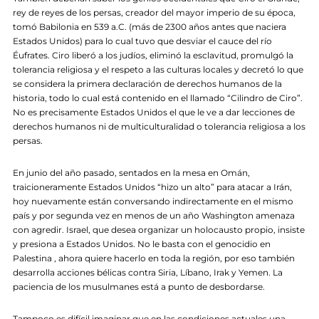
rey de reyes de los persas, creador del mayor imperio de su época,
tomó Babilonia en 539 a.C. (más de 2300 años antes que naciera
Estados Unidos) para lo cual tuvo que desviar el cauce del río
Éufrates. Ciro liberó a los judíos, eliminó la esclavitud, promulgó la
tolerancia religiosa y el respeto a las culturas locales y decretó lo que
se considera la primera declaración de derechos humanos de la
historia, todo lo cual está contenido en el llamado “Cilindro de Ciro”.
No es precisamente Estados Unidos el que le ve a dar lecciones de
derechos humanos ni de multiculturalidad o tolerancia religiosa a los
persas.
En junio del año pasado, sentados en la mesa en Omán,
traicioneramente Estados Unidos “hizo un alto” para atacar a Irán,
hoy nuevamente están conversando indirectamente en el mismo
país y por segunda vez en menos de un año Washington amenaza
con agredir. Israel, que desea organizar un holocausto propio, insiste
y presiona a Estados Unidos. No le basta con el genocidio en
Palestina , ahora quiere hacerlo en toda la región, por eso también
desarrolla acciones bélicas contra Siria, Líbano, Irak y Yemen. La
paciencia de los musulmanes está a punto de desbordarse.
Tampoco es difícil imaginar que en las condiciones actuales una