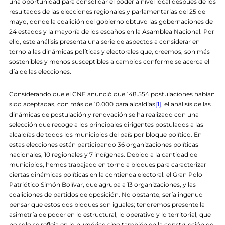
una oportunidad para consolidar el poder a nivel local después de los
resultados de las elecciones regionales y parlamentarias del 25 de
mayo, donde la coalición del gobierno obtuvo las gobernaciones de
24 estados y la mayoría de los escaños en la Asamblea Nacional. Por
ello, este análisis presenta una serie de aspectos a considerar en
torno a las dinámicas políticas y electorales que, creemos, son más
sostenibles y menos susceptibles a cambios conforme se acerca el
día de las elecciones.
Considerando que el CNE anunció que 148.554 postulaciones habían
sido aceptadas, con más de 10.000 para alcaldías
[1]
, el análisis de las
dinámicas de postulación y renovación se ha realizado con una
selección que recoge a los principales dirigentes postulados a las
alcaldías de todos los municipios del país por bloque político. En
estas elecciones están participando 36 organizaciones políticas
nacionales, 10 regionales y 7 indígenas. Debido a la cantidad de
municipios, hemos trabajado en torno a bloques para caracterizar
ciertas dinámicas políticas en la contienda electoral: el Gran Polo
Patriótico Simón Bolívar, que agrupa a 13 organizaciones, y las
coaliciones de partidos de oposición. No obstante, sería ingenuo
pensar que estos dos bloques son iguales; tendremos presente la
asimetría de poder en lo estructural, lo operativo y lo territorial, que
no solo se refleja en lo numérico sino también en la construcción de