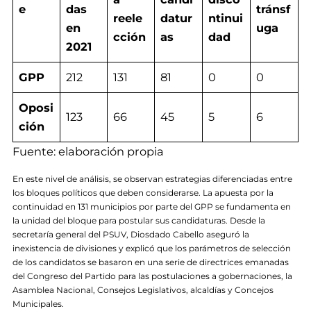
e
das
tránsf
reele
datur
ntinui
en
uga
cción
as
dad
2021
GPP
212
131
81
0
0
Oposi
123
66
45
5
6
ción
Fuente: elaboración propia
En este nivel de análisis, se observan estrategias diferenciadas entre
los bloques políticos que deben considerarse. La apuesta por la
continuidad en 131 municipios por parte del GPP se fundamenta en
la unidad del bloque para postular sus candidaturas. Desde la
secretaría general del PSUV, Diosdado Cabello aseguró la
inexistencia de divisiones y explicó que los parámetros de selección
de los candidatos se basaron en una serie de directrices emanadas
del Congreso del Partido para las postulaciones a gobernaciones, la
Asamblea Nacional, Consejos Legislativos, alcaldías y Concejos
Municipales.