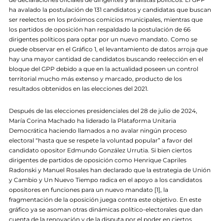
ha avalado la postulación de 131 candidatos y candidatas que buscan
ser reelectos en los próximos comicios municipales, mientras que
los partidos de oposición han respaldado la postulación de 66
dirigentes políticos para optar por un nuevo mandato. Como se
puede observar en el Gráfico 1, el levantamiento de datos arroja que
hay una mayor cantidad de candidatos buscando reelección en el
bloque del GPP debido a que en la actualidad poseen un control
territorial mucho más extenso y marcado, producto de los
resultados obtenidos en las elecciones del 2021.
Después de las elecciones presidenciales del 28 de julio de 2024,
María Corina Machado ha liderado la Plataforma Unitaria
Democrática haciendo llamados a no avalar ningún proceso
electoral “hasta que se respete la voluntad popular” a favor del
candidato opositor Edmundo González Urrutia. Si bien ciertos
dirigentes de partidos de oposición como Henrique Capriles
Radonski y Manuel Rosales han declarado que la estrategia de Unión
y Cambio y Un Nuevo Tiempo radica en el apoyo a los candidatos
opositores en funciones para un nuevo mandato [1], la
fragmentación de la oposición juega contra este objetivo. En este
gráfico ya se asoman otras dinámicas político-electorales que dan
cuenta de la renovación y de la disputa por el poder en ciertos