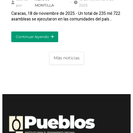
por
MONTILLA
2025
Caracas, 18 de noviembre de 2025.- Un total de 235 mil 722
asambleas se ejecutaron en las comunidades del país…
Continuar leyendo
about
Más
de
235
Más noticias
mil
asambleas
se
ejecutaron
para
elegir
a
nuevos
líderes
de
calles