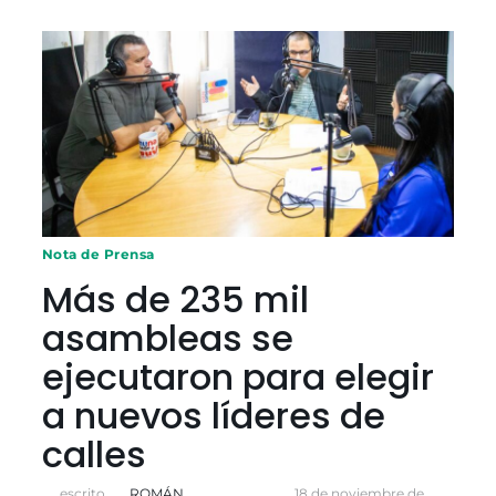
Del
fin
de
la
URSS
al
dominio
total
estadounidense:
Investigador
Vijay
Prashad
explica
Nota de Prensa
la
arquitectura
Más de 235 mil
del
asambleas se
hiperimperialismo
yanqui
ejecutaron para elegir
a nuevos líderes de
calles
escrito
ROMÁN
18 de noviembre de