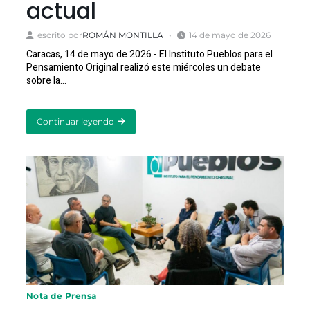
actual
escrito por
ROMÁN MONTILLA
14 de mayo de 2026
Caracas, 14 de mayo de 2026.- El Instituto Pueblos para el
Pensamiento Original realizó este miércoles un debate
sobre la…
Continuar leyendo
about
Instituto
Pueblos
realiza
debate
sobre
geopolítica
mundial
actual
Nota de Prensa