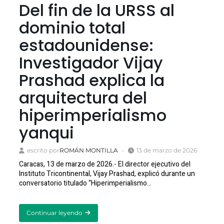
Del fin de la URSS al
dominio total
estadounidense:
Investigador Vijay
Prashad explica la
arquitectura del
hiperimperialismo
yanqui
escrito por
ROMÁN MONTILLA
13 de marzo de 2026
Caracas, 13 de marzo de 2026.- El director ejecutivo del
Instituto Tricontinental, Vijay Prashad, explicó durante un
conversatorio titulado “Hiperimperialismo…
Continuar leyendo
about